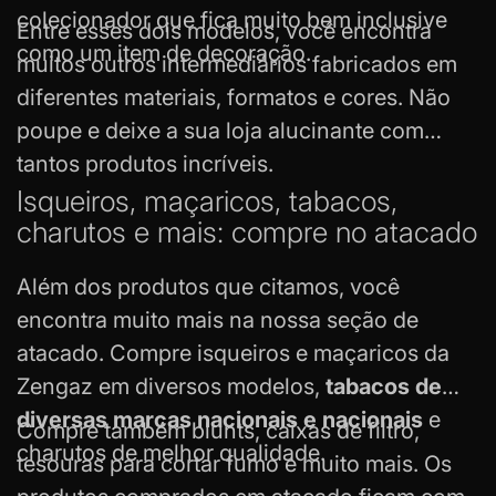
colecionador que fica muito bem inclusive
Entre esses dois modelos, você encontra
como um item de decoração.
muitos outros intermediários fabricados em
diferentes materiais, formatos e cores. Não
poupe e deixe a sua loja alucinante com
tantos produtos incríveis.
Isqueiros, maçaricos, tabacos,
charutos e mais: compre no atacado
Além dos produtos que citamos, você
encontra muito mais na nossa seção de
atacado. Compre
isqueiros e maçaricos
da
Zengaz em diversos modelos,
tabacos de
diversas marcas nacionais e nacionais
e
Compre também blunts, caixas de filtro,
charutos de melhor qualidade.
tesouras para cortar fumo e muito mais. Os