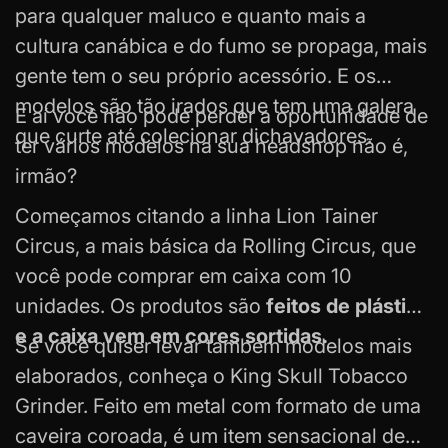
para qualquer maluco e quanto mais a
cultura canábica e do fumo se propaga, mais
gente tem o seu próprio acessório. E os
modelos são tão irados que tem uma galera
E aí você não pode perder a oportunidade de
que curte até colecionar
dichavadores
.
ter vários modelos na sua headshop não é,
irmão?
Começamos citando a linha Lion Tainer
Circus, a mais básica da Rolling Circus, que
você pode comprar em caixa com 10
unidades. Os produtos são
feitos de plástico
e a caixa vem em cores sortidas.
Se você quiser levar também modelos mais
elaborados, conheça o King Skull Tobacco
Grinder. Feito em metal com formato de uma
caveira coroada, é um item sensacional de