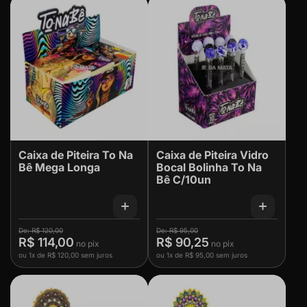
Caixa de Piteira To Na
Caixa de Piteira Vidro
Bê Mega Longa
Bocal Bolinha To Na
Bê C/10un
R$ 120,00
R$ 95,00
R$ 114,00
R$ 90,25
ou
1x
de
R$ 120,00
sem juros
ou
1x
de
R$ 95,00
sem juros