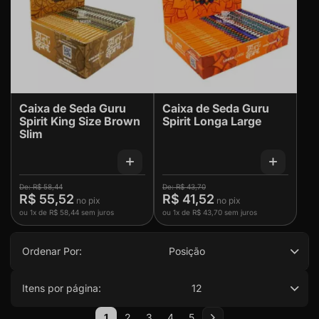
Caixa de Seda Guru
Caixa de Seda Guru
Spirit King Size Brown
Spirit Longa Large
Slim
R$ 58,44
R$ 43,70
R$ 55,52
R$ 41,52
ou
1x
de
R$ 58,44
sem juros
ou
1x
de
R$ 43,70
sem juros
Ordenar Por:
Posição
Itens por página:
12
Página
1
2
3
4
5