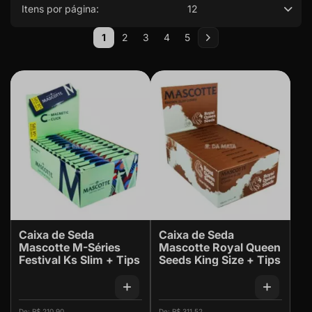
Itens por página:
12
Página
1
2
3
4
5
Você esta lendo a pagina
Página
Página
Página
Página
Página
Próximo
Caixa de Seda
Caixa de Seda
Mascotte M-Séries
Mascotte Royal Queen
Festival Ks Slim + Tips
Seeds King Size + Tips
R$ 210,90
R$ 311,52