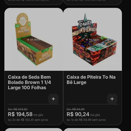
Caixa de Seda Bem
Caixa de Piteira To Na
Bolado Brown 1 1/4
Bê Large
Large 100 Folhas
R$ 204,82
R$ 94,99
R$ 194,58
R$ 90,24
ou
2x
de
R$ 102,41
sem juros
ou
1x
de
R$ 94,99
sem juros