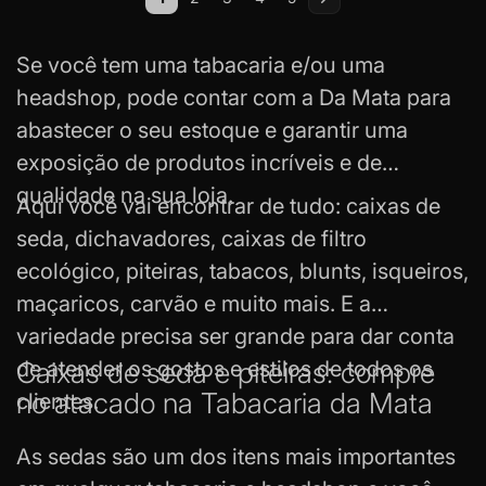
Você esta lendo a pagina
Página
Página
Página
Página
Página
Próximo
Se você tem uma tabacaria e/ou uma
headshop, pode contar com a Da Mata para
abastecer o seu estoque e garantir uma
exposição de produtos incríveis e de
qualidade na sua loja.
Aqui você vai encontrar de tudo: caixas de
seda, dichavadores, caixas de filtro
ecológico, piteiras, tabacos,
blunts
, isqueiros,
maçaricos, carvão e muito mais. E a
variedade precisa ser grande para dar conta
de atender os gostos e estilos de todos os
Caixas de seda e piteiras: compre
no atacado na Tabacaria da Mata
clientes.
As sedas são um dos itens mais importantes