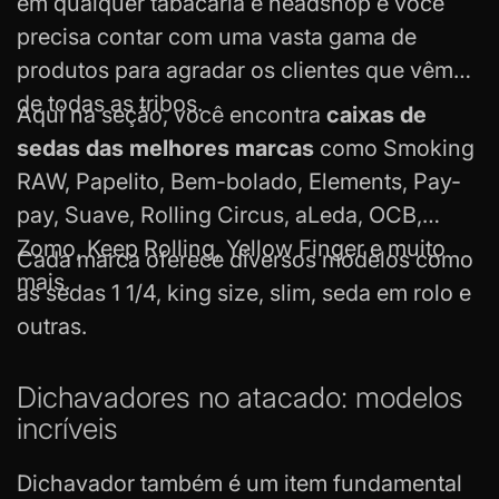
em qualquer tabacaria e headshop e você
precisa contar com uma vasta gama de
produtos para agradar os clientes que vêm
de todas as tribos.
Aqui na seção, você encontra
caixas de
sedas das melhores marcas
como Smoking
RAW, Papelito, Bem-bolado, Elements, Pay-
pay, Suave, Rolling Circus, aLeda, OCB,
Zomo, Keep Rolling, Yellow Finger e muito
Cada marca oferece diversos modelos como
mais.
as sedas 1 1/4,
king size
, slim, seda em rolo e
outras.
Dichavadores no atacado: modelos
incríveis
Dichavador também é um item fundamental