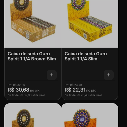
Caixa de seda Guru
Caixa de seda Guru
Spirit 1 1/4 Brown Slim
Spirit 1 1/4 Slim
R$ 32,30
R$ 23,48
R$ 30,68
R$ 22,31
ou
1x
de
R$ 32,30
sem juros
ou
1x
de
R$ 23,48
sem juros