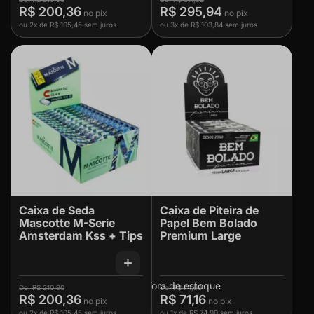
R$ 200,36
R$ 295,94
ou
2x
de
R$ 105,45
sem juros
ou
3x
de
R$ 103,84
sem juros
Caixa de Seda
Caixa de Piteira de
Mascotte M-Serie
Papel Bem Bolado
Amsterdam Kss + Tips
Premium Large
Fora de estoque
R$ 210,90
R$ 74,90
R$ 200,36
R$ 71,16
ou
2x
de
R$ 105,45
sem juros
ou
1x
de
R$ 74,90
sem juros