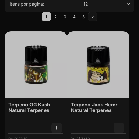
Itens por página:
12
Página
1
2
3
4
5
Você esta lendo a pagina
Página
Página
Página
Página
Página
Próximo
Terpeno OG Kush
Terpeno Jack Herer
Natural Terpenes
Natural Terpenes
R$ 73,50
R$ 73,50