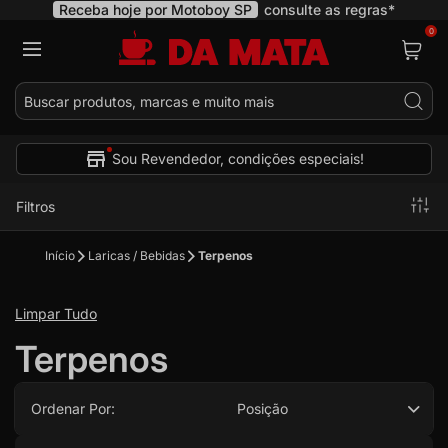
Receba hoje por Motoboy SP
consulte as regras*
0
Pes
Sou Revendedor, condições especiais!
Filtros
Início
Laricas / Bebidas
Terpenos
Limpar Tudo
Terpenos
Ordenar Por:
Posição