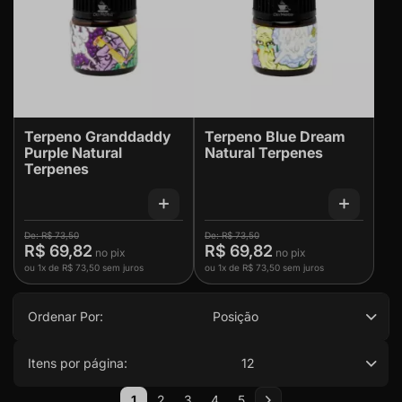
Terpeno Granddaddy
Terpeno Blue Dream
Purple Natural
Natural Terpenes
Terpenes
R$ 73,50
R$ 73,50
R$ 69,82
R$ 69,82
ou
1x
de
R$ 73,50
sem juros
ou
1x
de
R$ 73,50
sem juros
Ordenar Por:
Posição
Itens por página:
12
Página
1
2
3
4
5