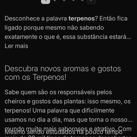
Você esta lendo a pagina
Página
Página
Página
Página
Página
Próximo
Desconhece a palavra
terpenos
? Então fica
ligado porque mesmo não sabendo
exatamente o que é, essa substância estará
cada vez mais presente em sua vida depois
Ler mais
que você experimentar os efeitos incríveis
que ela proporciona! Produzidos
Descubra novos aromas e gostos
naturalmente pelas plantas, os terpenos são
com os Terpenos!
os verdadeiros responsáveis pelos seus
aromas e sabores. Na tabacaria da Mata,
Sabe quem são os responsáveis pelos
você encontra opções feitas sob medida
cheiros e gostos das plantas: isso mesmo, os
para
potencializar os gostos e cheiros do
terpenos! Uma palavra que dificilmente
seu fumo
, podendo ser usados até mesmo
usamos no dia a dia, mas que torna o nosso
em drinks e como temperos de comida! Olha
mundo muito mais saborosos e atrativo. Com
Mesmo sendo estudados há pouco tempo