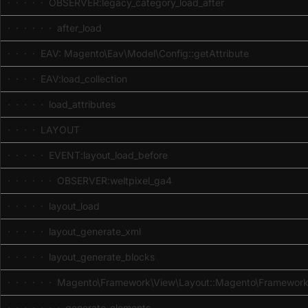
· · · · · OBSERVER:legacy_category_load_after
· · · · · · after_load
· · · · EAV: Magento\Eav\Model\Config::getAttribute
· · · · EAV:load_collection
· · · · · load_attributes
· · · · LAYOUT
· · · · · EVENT:layout_load_before
· · · · · · OBSERVER:weltpixel_ga4
· · · · · layout_load
· · · · · layout_generate_xml
· · · · · layout_generate_blocks
· · · · · · Magento\Framework\View\Layout::Magento\Framework
· · · · · · · generate_elements