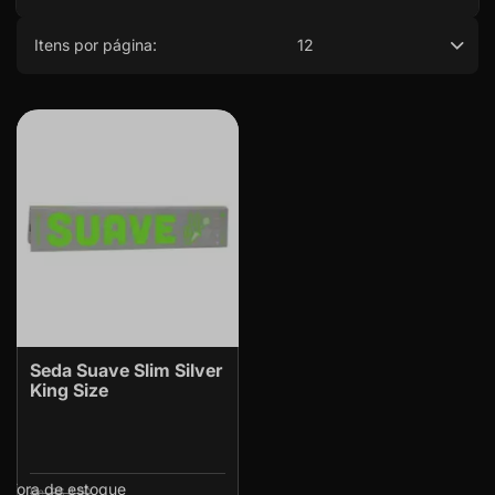
Itens por página:
12
Seda Suave Slim Silver
King Size
Fora de estoque
R$ 4,00