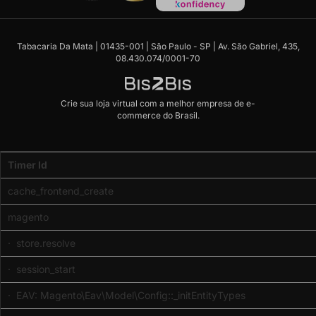
Tabacaria Da Mata | 01435-001 | São Paulo - SP | Av. São Gabriel, 435,
08.430.074/0001-70
Crie sua loja virtual
com a melhor empresa de e-
commerce do Brasil.
Code
Timer Id
Profiler
(Memory
cache_frontend_create
usage:
real
magento
-
29360128,
· store.resolve
emalloc
· session_start
-
42383064)
· EAV: Magento\Eav\Model\Config::_initEntityTypes