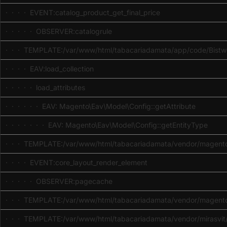
· · · · EVENT:catalog_product_get_final_price
· · · · · OBSERVER:catalogrule
· · · TEMPLATE:/var/www/html/tabacariadamata/app/code/Bistwo
· · · · EAV:load_collection
· · · · · load_attributes
· · · · · · EAV: Magento\Eav\Model\Config::getAttribute
· · · · · · · EAV: Magento\Eav\Model\Config::getEntityType
· · · TEMPLATE:/var/www/html/tabacariadamata/vendor/magento
· · · · EVENT:core_layout_render_element
· · · · · OBSERVER:pagecache
· · · TEMPLATE:/var/www/html/tabacariadamata/vendor/magento/
· · · TEMPLATE:/var/www/html/tabacariadamata/vendor/mirasvit/m