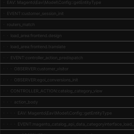
· EAV: Magento\Eav\Model\Config::getEntityType
· EVENT:customer_session_init
· routers_match
· · load_area:frontend.design
· · load_area:frontend.translate
· · EVENT:controller_action_predispatch
· · · OBSERVER:customer_visitor
· · · OBSERVER:egoi_conversions_init
· · CONTROLLER_ACTION:catalog_category_view
· · · action_body
· · · · EAV: Magento\Eav\Model\Config::getEntityType
· · · · EVENT:magento_catalog_api_data_categoryinterface_load_