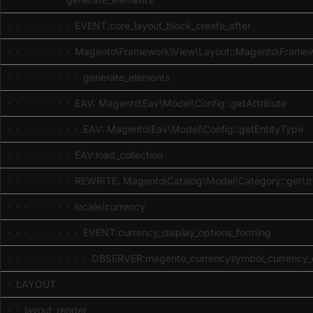
· · · · · · · · EVENT:core_layout_block_create_after
· · · · · · · · Magento\Framework\View\Layout::Magento\Frame
· · · · · · · · · generate_elements
· · · · · · · · EAV: Magento\Eav\Model\Config::getAttribute
· · · · · · · · · EAV: Magento\Eav\Model\Config::getEntityType
· · · · · · · · EAV:load_collection
· · · · · · · · REWRITE: Magento\Catalog\Model\Category::getUr
· · · · · · · · locale/currency
· · · · · · · · · EVENT:currency_display_options_forming
· · · · · · · · · · OBSERVER:magento_currencysymbol_currency_d
· LAYOUT
· · layout_render