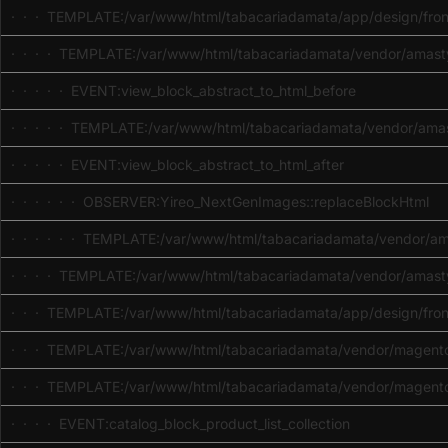
· · · TEMPLATE:/var/www/html/tabacariadamata/app/design/front
· · · · TEMPLATE:/var/www/html/tabacariadamata/vendor/amasty/s
· · · · · EVENT:view_block_abstract_to_html_before
· · · · · TEMPLATE:/var/www/html/tabacariadamata/vendor/amasty
· · · · · EVENT:view_block_abstract_to_html_after
· · · · · · OBSERVER:Yireo_NextGenImages::replaceBlockHtml
· · · · · · TEMPLATE:/var/www/html/tabacariadamata/vendor/amast
· · · · TEMPLATE:/var/www/html/tabacariadamata/vendor/amasty/s
· · · TEMPLATE:/var/www/html/tabacariadamata/app/design/front
· · · TEMPLATE:/var/www/html/tabacariadamata/vendor/magento/
· · · TEMPLATE:/var/www/html/tabacariadamata/vendor/magento/
· · · · EVENT:catalog_block_product_list_collection