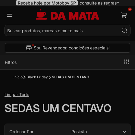
Receba hoje por Motoboy SP
consulte as regras*
0
Pes
Sou Revendedor, condições especiais!
Filtros
Início
Black Friday
SEDAS UM CENTAVO
Limpar Tudo
SEDAS UM CENTAVO
Ordenar Por:
Posição