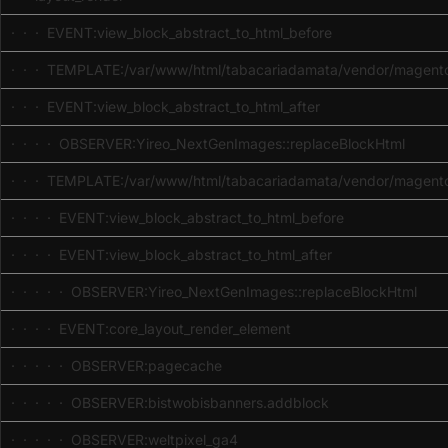
· · · EVENT:view_block_abstract_to_html_before
· · · TEMPLATE:/var/www/html/tabacariadamata/vendor/magento/
· · · EVENT:view_block_abstract_to_html_after
· · · · OBSERVER:Yireo_NextGenImages::replaceBlockHtml
· · · TEMPLATE:/var/www/html/tabacariadamata/vendor/magento/
· · · · EVENT:view_block_abstract_to_html_before
· · · · EVENT:view_block_abstract_to_html_after
· · · · · OBSERVER:Yireo_NextGenImages::replaceBlockHtml
· · · · EVENT:core_layout_render_element
· · · · · OBSERVER:pagecache
· · · · · OBSERVER:bistwobisbanners.addblock
· · · · · OBSERVER:weltpixel_ga4