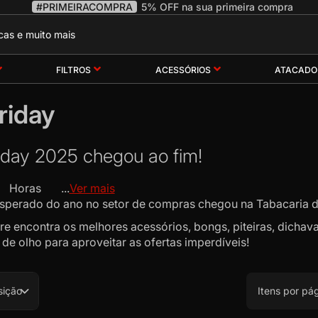
#PRIMEIRACOMPRA
5% OFF na sua primeira compra
FILTROS
ACESSÓRIOS
ATACADO
riday
iday 2025 chegou ao fim!
ras ...
Ver mais
sperado do ano no setor de compras chegou na Tabacaria da
e encontra os melhores acessórios, bongs, piteiras, dichav
de olho para aproveitar as ofertas imperdíveis!
sição
Itens por pá