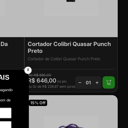
 Da
Cortador Colibri Quasar Punch
Preto
Cortador de Colibri Quasar Punch Preto
X
R$ 680,00
R$ 646,00
ou
3x
de
R$ 226,67
sem juros
15% Off