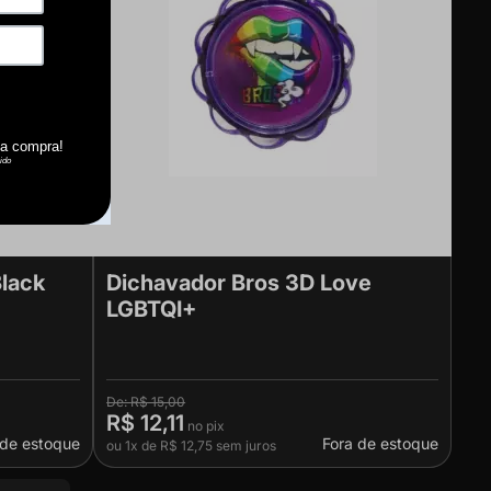
lack
Dichavador Bros 3D Love
LGBTQI+
R$ 15,00
R$ 12,11
 de estoque
Fora de estoque
ou
1x
de
R$ 12,75
sem juros