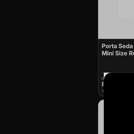
Porta Seda 
Mini Size 
R$ 25,90
R$ 20,90
ou
1x
de
R$ 22,00
s