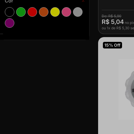
Cor
R$ 5,90
R$ 5,04
ou
1x
de
R$ 5,30
se
15% Off