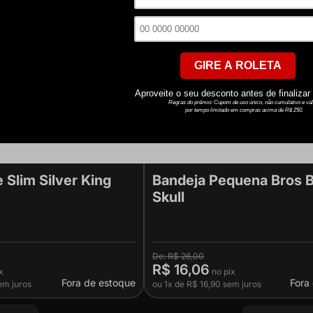
 Slim Silver King
Bandeja Pequena Bros B
Skull
R$ 26,00
R$ 16,06
Fora de estoque
Fora
m juros
ou
1x
de
R$ 16,90
sem juros