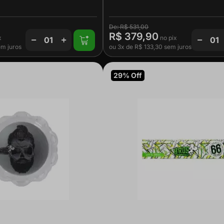
R$ 531,00
R$ 379,90
m juros
ou
3x
de
R$ 133,30
sem juros
29% Off