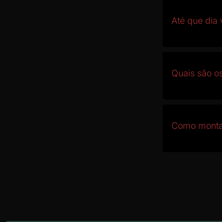
Até que dia 
Quais são os
Como montar
Quais são o