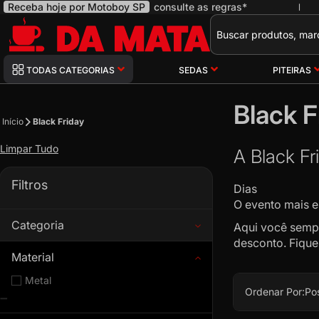
Receba hoje por Motoboy SP
consulte as regras*
|
Pesquisa
TODAS CATEGORIAS
SEDAS
PITEIRAS
Black F
Início
Black Friday
Limpar Tudo
A Black Fr
Filtros
Dias Ho
O evento mais e
Categoria
Aqui você sempr
desconto. Fique 
Material
Metal
Ordenar Por:
Po