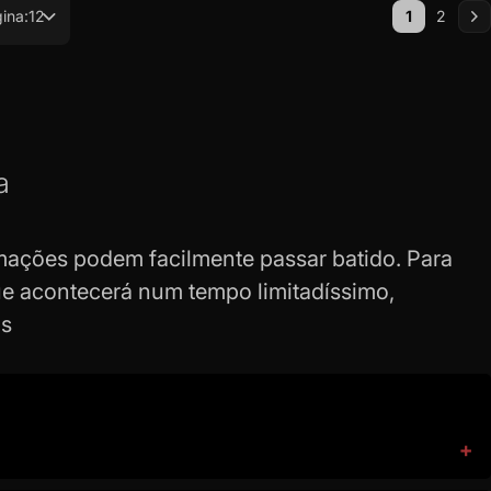
Página
gina:
12
1
2
Você esta 
Página
Pá
Pr
a
mações podem facilmente passar batido. Para
ue acontecerá num tempo limitadíssimo,
os