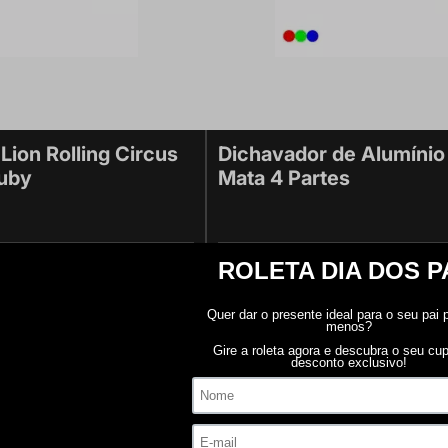
Lion Rolling Circus
Dichavador de Alumínio
Ruby
Mata 4 Partes
R$ 134,00
R$ 127,30
em juros
ou
1x
de
R$ 134,00
sem juros
35% Off