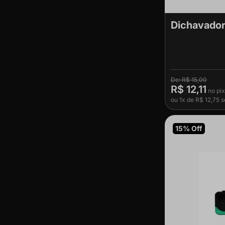
Dichavador
R$ 15,00
R$ 12,11
ou
1x
de
R$ 12,75
s
15% Off