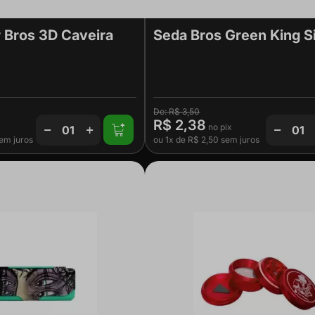
 Bros 3D Caveira
Seda Bros Green King S
R$ 3,50
R$ 2,38
em juros
ou
1x
de
R$ 2,50
sem juros