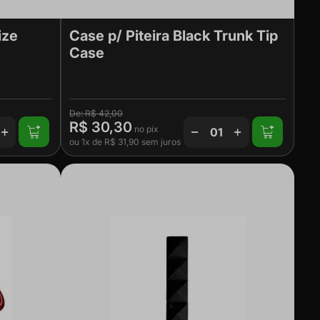
ize
Case p/ Piteira Black Trunk Tip
Case
R$ 42,00
R$ 30,30
ou
1x
de
R$ 31,90
sem juros