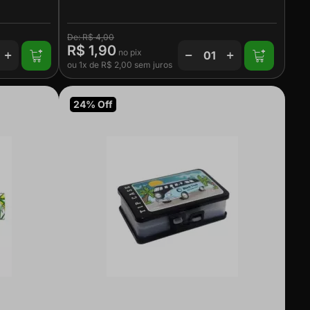
R$ 4,00
R$ 1,90
ou
1x
de
R$ 2,00
sem juros
24% Off