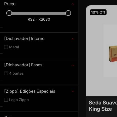
Preço
10% Off
R$2 - R$680
[Dichavador] Interno
Metal
[Dichavador] Fases
4 partes
[Zippo] Edições Especiais
Logo Zippo
Seda Suave
King Size