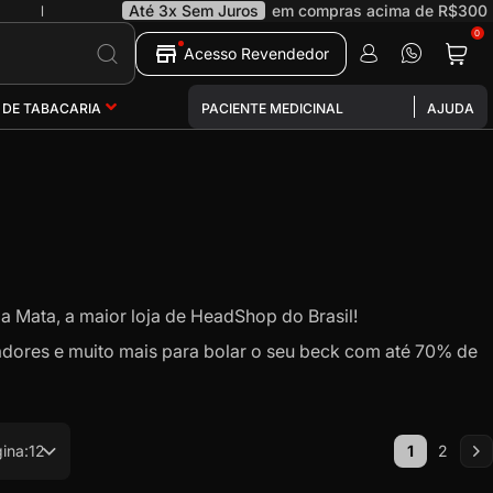
Até 3x Sem Juros
em compras acima de R$300
|
0
Pesquisa
Acesso Revendedor
 DE TABACARIA
PACIENTE MEDICINAL
AJUDA
 Mata, a maior loja de HeadShop do Brasil!
adores e muito mais para bolar o seu beck com até 70% de
Página
gina:
12
1
2
Você esta 
Página
Pá
Pr