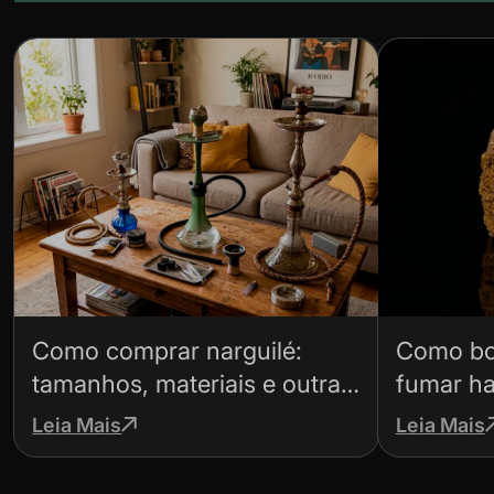
Como comprar narguilé:
Como bo
tamanhos, materiais e outras
fumar ha
dicas
para não
Leia Mais
Leia Mais