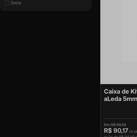
Seda
Caixa de Ki
aLeda 5m
R$ 94,92
R$ 90,17
ou
1x
de
R$ 94,92
s