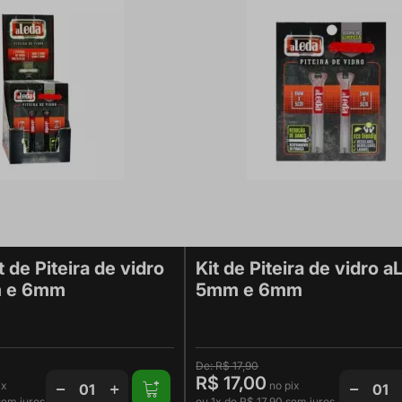
t de Piteira de vidro
Kit de Piteira de vidro a
m e 6mm
5mm e 6mm
R$ 17,90
R$ 17,00
em juros
ou
1x
de
R$ 17,90
sem juros