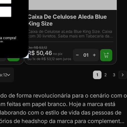
Caixa De Celulose Aleda Blue
King Size
veis em
Caixa de Celulose aLeda Blue King Size. Caixa
bacaria da
com 30 livretos. Saiba mais em Tabacaria da
Mata.
R$ 53,12
R$ 50,46
ou
1x
de
R$ 53,12
sem juros
Página
a:
12
1
2
3
Você esta lendo
Página
Página
Pá
Pr
ado de forma revolucionária para o cenário com o
am feitas em papel branco. Hoje a marca está
olaborando com o estilo de vida das pessoas de
órios de headshop
da marca para complementar