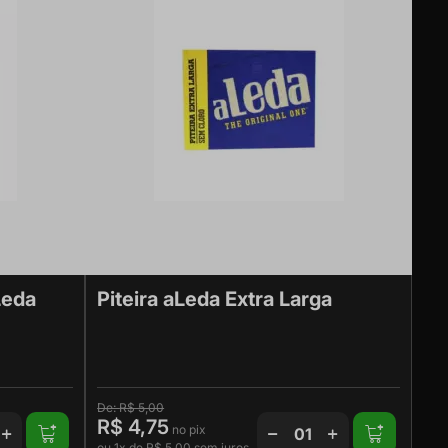
Leda
Piteira aLeda Extra Larga
R$ 5,00
R$ 4,75
ou
1x
de
R$ 5,00
sem juros