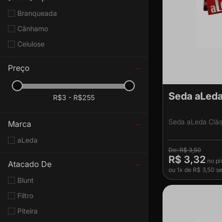
Branqueada
Cânhamo
Celulose
Preço
Seda aLeda
R$3 - R$255
Seda aLeda Clás
Marca
aLeda
R$ 3,50
R$ 3,32
Atacado De
ou
1x
de
R$ 3,50
se
Blunt
Filtro
Piteira