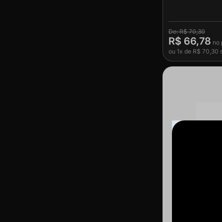
R$ 70,30
R$ 66,78
ou
1x
de
R$ 70,30
s