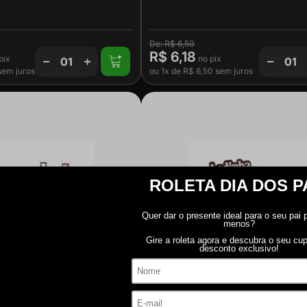
R$ 6,50
R$ 6,18
em juros
ou
1x
de
R$ 6,50
sem juros