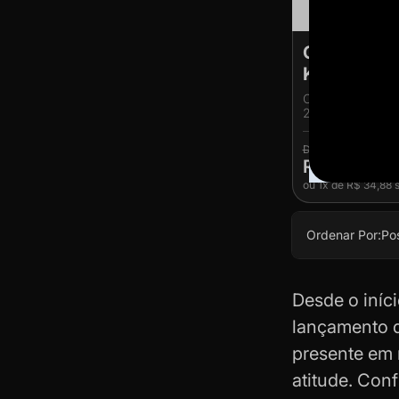
Caixa de S
King Size
Caixa de Seda a
20 livretos. Sai
R$ 34,88
R$ 33,14
ou
1x
de
R$ 34,88
s
Ordenar Por:
Po
Desde o iníc
lançamento 
presente em 
atitude. Con