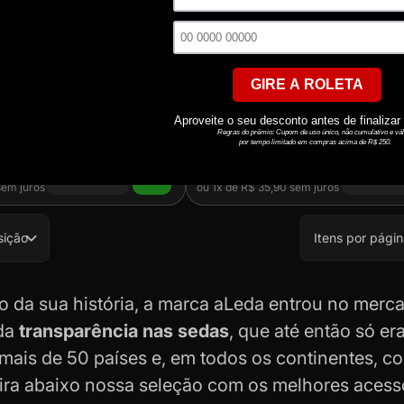
eda aLeda Clássica
Caixa de Seda aLedinha
Clássica 1 1/4
Leda Classic King Size com
Chegaram as novas aLeda, disponí
ba mais em Tabacaria da Mata.
vários modelos - Saiba mais em Ta
Mata
R$ 35,90
R$ 34,10
em juros
ou
1x
de
R$ 35,90
sem juros
sição
Itens por págin
io da sua história, a marca aLeda entrou no merc
da
transparência nas sedas
, que até então só er
mais de 50 países e, em todos os continentes, c
fira abaixo nossa seleção com os melhores
acess