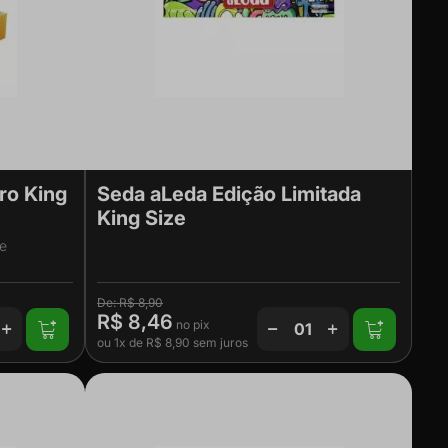
ro King
Seda aLeda Edição Limitada
King Size
ze
R$ 8,90
R$ 8,46
ou
1x
de
R$ 8,90
sem juros