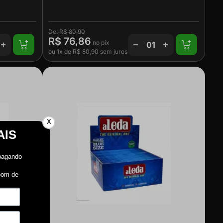
R$ 80,90
R$ 76,86
ou
1x
de
R$ 80,90
sem juros
X