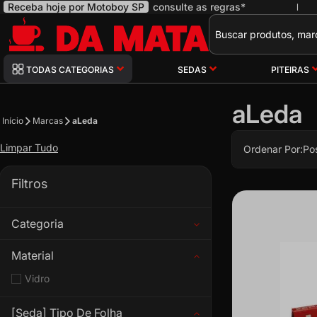
Receba hoje por Motoboy SP
consulte as regras*
|
Pesquisa
TODAS CATEGORIAS
SEDAS
PITEIRAS
aLeda
Início
Marcas
aLeda
Limpar Tudo
Ordenar Por:
Po
Filtros
Categoria
Material
Vidro
[Seda] Tipo De Folha