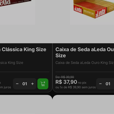
 Clássica King Size
Caixa de Seda aLeda Ou
Size
sica King Size
Caixa de Seda aLeda Ouro King Si
R$ 39,90
R$ 37,90
m juros
ou
1x
de
R$ 39,90
sem juros