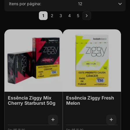
Itens por página:
12
Página
1
2
3
4
5
Você esta lendo a pagina
Página
Página
Página
Página
Página
Próximo
Essência Ziggy Mix
Essência Ziggy Fresh
Cherry Starburst 50g
Melon
R$ 18,90
R$ 15,90