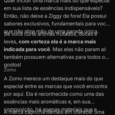
Quer incluir uma marca mais do que especial
em sua lista de essências indispensáveis?
Então, não deixe a Ziggy de fora! Ela possui
sabores exclusivos, fundamentais para você
que não abre mão de uma parada única.
Se você curte aromas frutados, doces e
leves,
com certeza ela é a marca mais
indicada para você
. Mas elas não param aí:
também possuem alternativas para todos os
gostos!
Zomo
A Zomo merece um destaque mais do que
especial entre as marcas que você encontra
por aqui. Ela é reconhecida como uma das
essências mais aromáticas e, em sua
composição, há apenas materiais que a
A marca capricha demais em oferecer uma