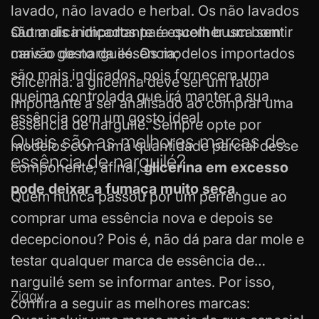
lavado, não lavado e herbal. Os não lavados
são mais indicados para quem busca sentir
Outra dica importante é escolher um bom
mais o gosto da essência;
carvão de narguilé
. Os modelos importados
são mais indicados, pois fornecem uma
Glicerina: a glicerina deve ser um fator
queima controlada que irá manter a sua
importante a ser analisado ao comprar uma
essência com um gosto ideal.
essência de narguilé. Sempre opte por
Quais são as melhores marcas de
modelos com uma quantidade parcial desse
essência de narguilé?
componente, afinal,
glicerina em excesso
pode deixar a fumaça muito seca
.
Quem nunca passou por um perrengue ao
comprar uma essência nova e depois se
decepcionou? Pois é, não dá para dar mole e
testar qualquer marca de essência de
narguilé sem se informar antes. Por isso,
Ziggy
confira a seguir as melhores marcas: