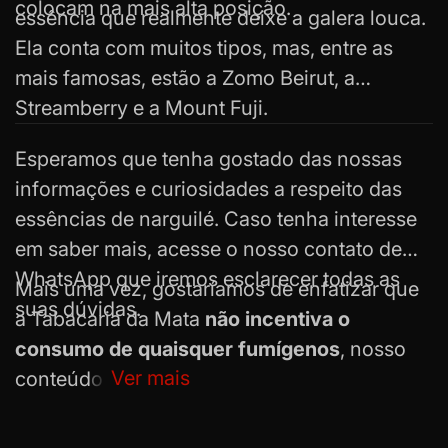
colocam na mais alta posição.
essência que realmente deixe a galera louca.
Ela conta com muitos tipos, mas, entre as
mais famosas, estão a Zomo Beirut, a
Streamberry e a Mount Fuji.
Esperamos que tenha gostado das nossas
informações e curiosidades a respeito das
essências de narguilé. Caso tenha interesse
em saber mais, acesse o nosso
contato de
WhatsApp
que iremos esclarecer todas as
Mais uma vez, gostaríamos de enfatizar que
suas dúvidas.
a Tabacaria da Mata
não incentiva o
consumo de quaisquer fumígenos
, nosso
Ver mais
conteúdo é puramente informacional, ok?
Até a próxima!