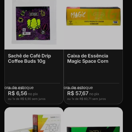
Sachê de Café Drip
Caixa de Essência
Coffee Buds 10g
Magic Space Corn
Fora de estoque
Fora de estoque
R$ 6,90
R$ 60,71
R$ 6,56
R$ 57,67
ou
1x
de
R$ 6,90
sem juros
ou
1x
de
R$ 60,71
sem juros