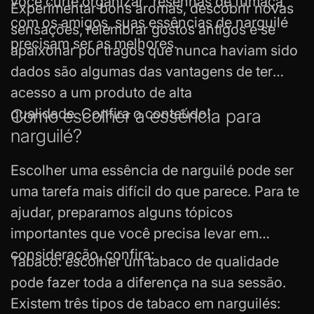
muitas outras. Continue lendo e confira!
você curte organizar “resenhas de fumaça”
Experimentar bons aromas, descobrir novas
com os amigos, suas essências de
narguilé
sensações, relembrar gostos antigos e se
precisam ser as melhores.
apaixonar por tragos que nunca haviam sido
dados são algumas das vantagens de ter
acesso a um produto de alta
qualidade. Confira o conteúdo!
Como escolher a essência para
narguilé?
Escolher uma essência de narguilé pode ser
uma tarefa mais difícil do que parece. Para te
ajudar, preparamos alguns tópicos
importantes que você precisa levar em
consideração, confira:
Tabaco: escolher um tabaco de qualidade
pode fazer toda a diferença na sua sessão.
Existem três tipos de tabaco em narguilés: