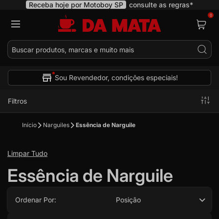
Receba hoje por Motoboy SP
consulte as regras*
0
Pes
Sou Revendedor, condições especiais!
Filtros
Início
Narguiles
Essência de Narguile
Limpar Tudo
Essência de Narguile
Ordenar Por:
Posição