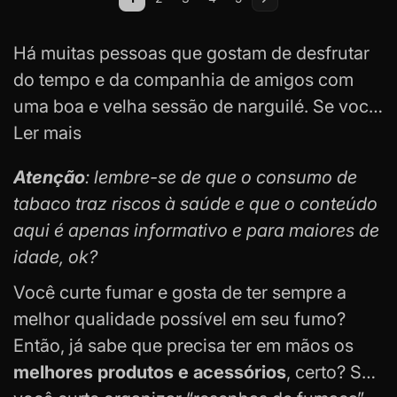
Você esta lendo a pagina
Página
Página
Página
Página
Página
Próximo
Há muitas pessoas que gostam de desfrutar
do tempo e da companhia de amigos com
uma boa e velha sessão de narguilé. Se você
é uma dessas pessoas, já deve saber que,
Ler mais
além de ter um bom
rosh de narguilé
, ter uma
Atenção
: lembre-se de que o consumo de
essência de qualidade pode fazer toda
tabaco traz riscos à saúde e que o conteúdo
diferença na sua sessão.
aqui é apenas informativo e para maiores de
Pensando nisso, a Tabacaria da Mata
idade, ok?
preparou o conteúdo de hoje com as
principais dúvidas e informações
Você curte fumar e gosta de ter sempre a
que você
precisa saber sobre as essências de narguilé.
melhor qualidade possível em seu fumo?
Quais são as melhores essências? Como
Então, já sabe que precisa ter em mãos os
escolher uma essência de qualidade? E
melhores produtos e acessórios
, certo? Se