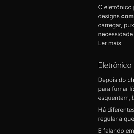
O
eletrônico
designs
comp
carregar, pu
necessidade 
Ler mais
Eletrônico
Depois do
ch
para fumar l
esquentam, ba
Há diferente
regular a qu
E falando em