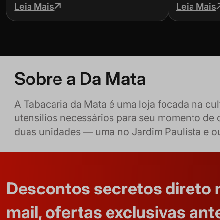
dicas
para não
Leia Mais
Leia Mais
Sobre a Da Mata
A Tabacaria da Mata é uma loja focada na cu
utensílios necessários para seu momento de 
duas unidades — uma no Jardim Paulista e 
Descontos secretos direto 
mail, ofertas exclusivas ant