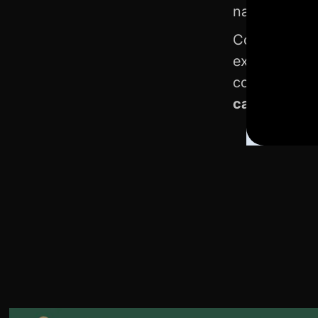
nada é tão s
Como é muito 
experiência 
colaterais d
camomila
. V