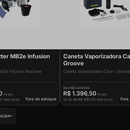
tter MB2e Infusion
Caneta Vaporizadora C
Groove
MB2e Infusion Machine
Caneta Vaporizadora Cara+ Groov
R$ 1.470,00
0
R$ 1.396,50
Fora de estoque
Fora
67
sem juros
ou
3x
de
R$ 490,00
sem juros
sição