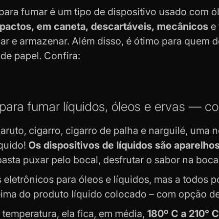
 para fumar
é um tipo de dispositivo usado com ól
actos, em caneta, descartáveis, mecânicos
e 
xar e armazenar. Além disso, é ótimo para quem d
de papel. Confira:
 para fumar líquidos, óleos e ervas — 
aruto
, cigarro, cigarro de palha e
narguilé
, uma n
íquido!
Os dispositivos de líquidos são aparelh
sta puxar pelo bocal, desfrutar o sabor na boca 
s eletrônicos para óleos e líquidos, mas a todos 
eima do produto líquido colocado – com opção d
 temperatura, ela fica, em média,
180º C a 210° C