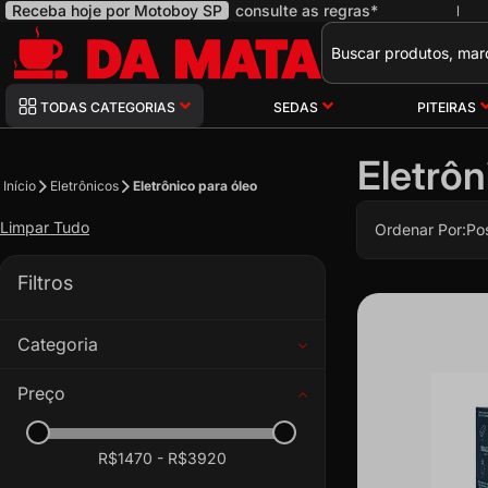
Receba hoje por Motoboy SP
consulte as regras*
|
Pesquisa
TODAS CATEGORIAS
SEDAS
PITEIRAS
Eletrôn
Início
Eletrônicos
Eletrônico para óleo
Limpar Tudo
Ordenar Por:
Po
Filtros
Categoria
Preço
R$1470 - R$3920