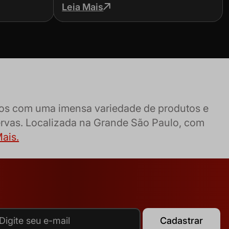
como escolher
Leia Mais
amos com uma imensa variedade de produtos e
ervas. Localizada na Grande São Paulo, com
ais.
Cadastrar