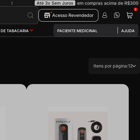
Até 3x Sem Juros
em compras acima de R$300
|
0
Pesquisa
Acesso Revendedor
 DE TABACARIA
PACIENTE MEDICINAL
AJUDA
Itens por página:
12