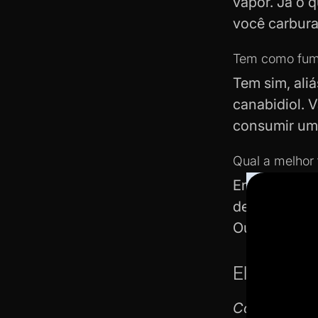
vapor. Já o 
você carbura
Tem como fuma
Tem sim, aliá
canabidiol. 
consumir um
Qual a melhor
Entre 165°C 
depender do 
Outra gostam 
Eletrônico
Como parar 