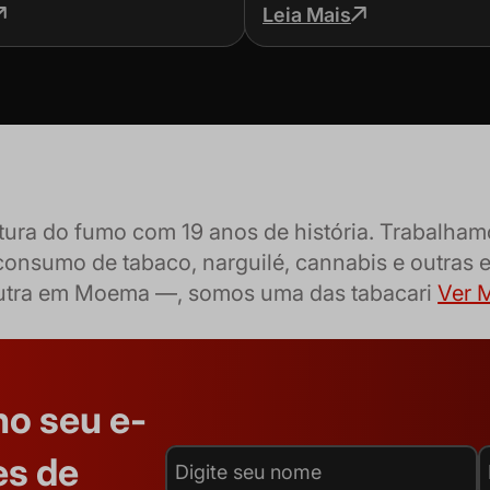
 errar
efeitos
Leia Mais
ltura do fumo com 19 anos de história. Trabalh
consumo de tabaco, narguilé, cannabis e outras 
outra em Moema —, somos uma das tabacari
Ver M
no seu e-
es de