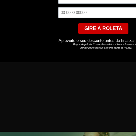
atisfatório quanto soltar uma fumacinha, concord
difícil controlar a abstinência, usar um disposi
semelhante, e inclusive usar óleo medicinal para
e quem está parando de fumar. Aliás, algumas
essê
Ver mais
ale experimentar.