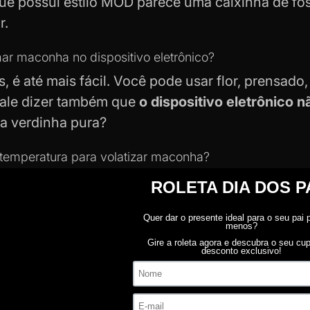
que possui estilo MOD parece uma caixinha de fó
r.
r maconha no dispositivo eletrônico?
s, é até mais fácil. Você pode usar flor, prensado
Vale dizer também que
o dispositivo eletrônico 
a verdinha pura?
 temperatura para volatizar maconha?
a 187°C, para extrair todo o THC de uma verdinha
seu gosto. Há pessoas que preferem um gosto ma
de um vapor sutil e discreto.
 para fumar líquido — a solução para q
de fumar cigarro?
Bom, existem adesivos, mudanç