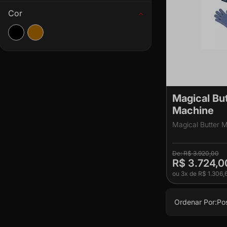
Cor
Magical Bu
Machine
Magical Butter 
R$ 3.920,00
R$ 3.724,0
ou
3x
de
R$ 1.306,
Ordenar Por:
Po