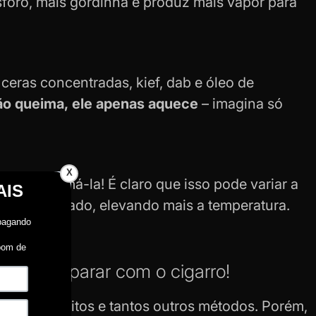
sforo, mais gordinha e produz mais vapor para
, ceras concentradas, kief,
dab
e óleo de
não queima, ele apenas aquece
– imagina só
X
 sem queimá-la! É claro que isso pode variar a
is acentuado, elevando mais a temperatura.
uem quer parar com o cigarro!
as de hábitos e tantos outros métodos. Porém,