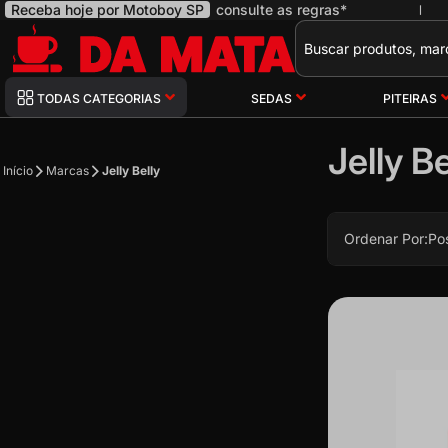
Receba hoje por Motoboy SP
consulte as regras*
|
Pesquisa
TODAS CATEGORIAS
SEDAS
PITEIRAS
Jelly Be
Início
Marcas
Jelly Belly
Ordenar Por:
Po