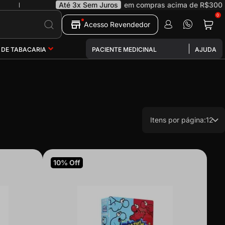
Até 3x Sem Juros
em compras acima de R$300
|
0
Pesquisa
Acesso Revendedor
 DE TABACARIA
PACIENTE MEDICINAL
AJUDA
Itens por página:
12
10% Off