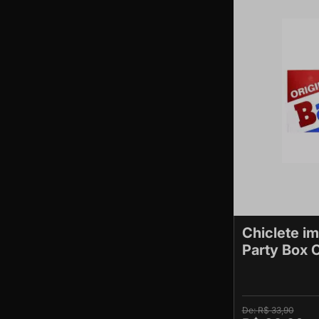
Chiclete i
Party Box O
R$ 33,90