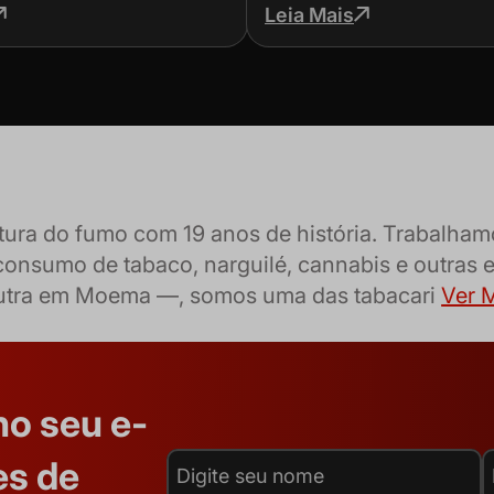
 errar
efeitos
Leia Mais
ltura do fumo com 19 anos de história. Trabalh
consumo de tabaco, narguilé, cannabis e outras 
outra em Moema —, somos uma das tabacari
Ver M
no seu e-
es de