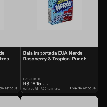
ds
Bala Importada EUA Nerds
tres
Raspberry & Tropical Punch
R$ 18,90
R$ 16,15
 de estoque
Fora de estoque
ou
1x
de
R$ 17,00
sem juros