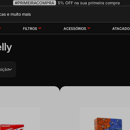
#PRIMEIRACOMPRA
5% OFF na sua primeira compra
FILTROS
ACESSÓRIOS
ATACADO
lly
sição