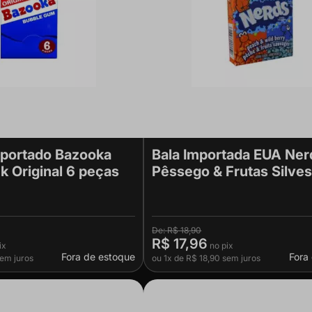
mportado Bazooka
Bala Importada EUA Ner
 Original 6 peças
Pêssego & Frutas Silves
R$ 18,90
R$ 17,96
Fora de estoque
Fora
em juros
ou
1x
de
R$ 18,90
sem juros