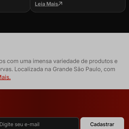
como escolher
Leia Mais
amos com uma imensa variedade de produtos e
ervas. Localizada na Grande São Paulo, com
ais.
Cadastrar