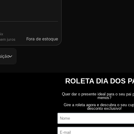
Fora de estoque
em juros
sição