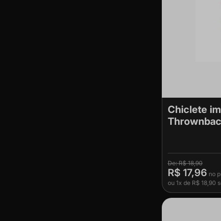
Chiclete i
Thrownback
R$ 18,90
R$ 17,96
ou
1x
de
R$ 18,90
s