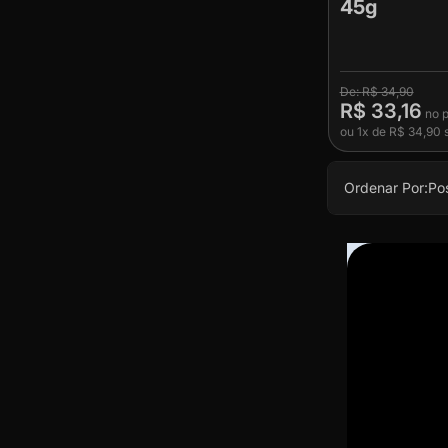
45g
R$ 34,90
R$ 33,16
ou
1x
de
R$ 34,90
s
Ordenar Por:
Po