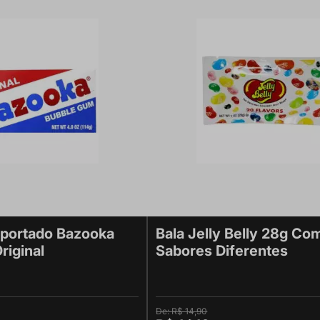
mportado Bazooka
Bala Jelly Belly 28g Co
riginal
Sabores Diferentes
R$ 14,90