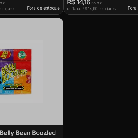
R$ 14,16
Fora de estoque
Fora
em juros
ou
1x
de
R$ 14,90
sem juros
 Belly Bean Boozled