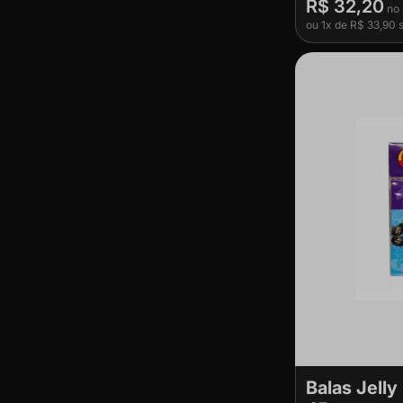
R$ 32,20
ou
1x
de
R$ 33,90
s
Balas Jelly