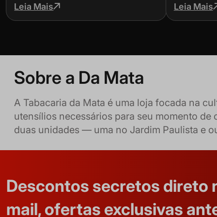
dicas
para não
Leia Mais
Leia Mais
Sobre a Da Mata
A Tabacaria da Mata é uma loja focada na cu
utensílios necessários para seu momento de 
duas unidades — uma no Jardim Paulista e 
Descontos secretos direto 
mail, ofertas exclusivas ant