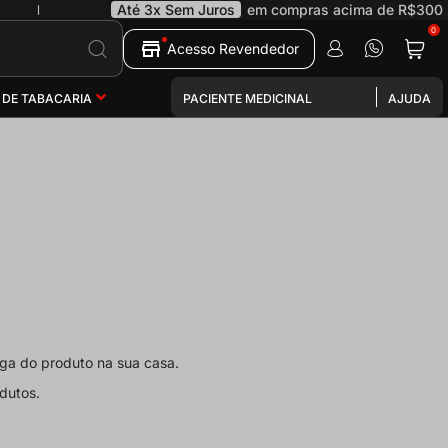
Até 3x Sem Juros
em compras acima de R$300
|
0
Pesquisa
Acesso Revendedor
 DE TABACARIA
PACIENTE MEDICINAL
AJUDA
ega do produto na sua casa.
dutos.