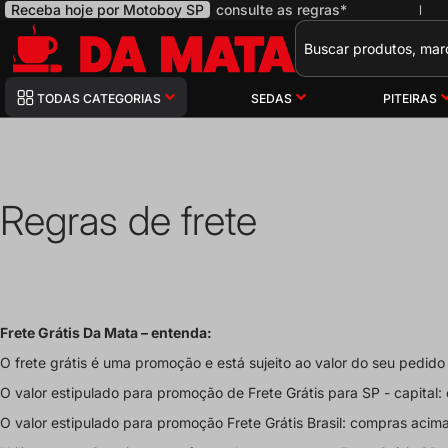
Receba hoje por Motoboy SP
consulte as regras*
|
Pesquisa
TODAS CATEGORIAS
SEDAS
PITEIRAS
Início
Confira as nossas regras de Frete | Tabacaria da Mata
Regras de frete
Frete Grátis Da Mata – entenda:
O frete grátis é uma
promoção
e está sujeito ao valor do seu pedid
O valor estipulado para promoção de
Frete Grátis para SP - capital
:
O valor estipulado para promoção
Frete Grátis Brasil
: compras acim