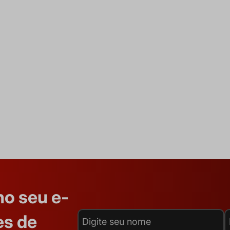
no seu e-
es de