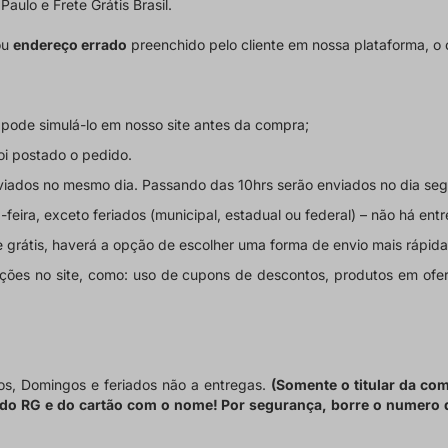
aulo e Frete Grátis Brasil.
ou
endereço errado
preenchido pelo cliente em nossa plataforma, o 
pode simulá-lo em nosso site antes da compra;
foi postado o pedido.
nviados no mesmo dia. Passando das 10hrs serão enviados no dia seg
-feira, exceto feriados (municipal, estadual ou federal) – não há ent
 grátis, haverá a
opção de escolher uma forma de envio mais rápida
ões no site
, como: uso de cupons de descontos, produtos em ofert
os, Domingos e feriados não a entregas.
(Somente o titular da co
 do RG e do cartão com o nome! Por segurança, borre o numero d