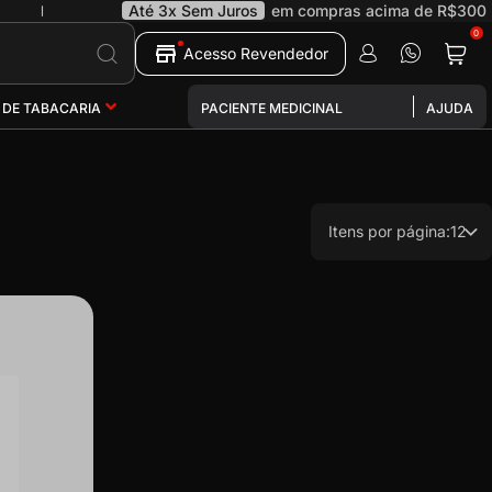
Até 3x Sem Juros
em compras acima de R$300
|
0
Pesquisa
Acesso Revendedor
 DE TABACARIA
PACIENTE MEDICINAL
AJUDA
Itens por página:
12