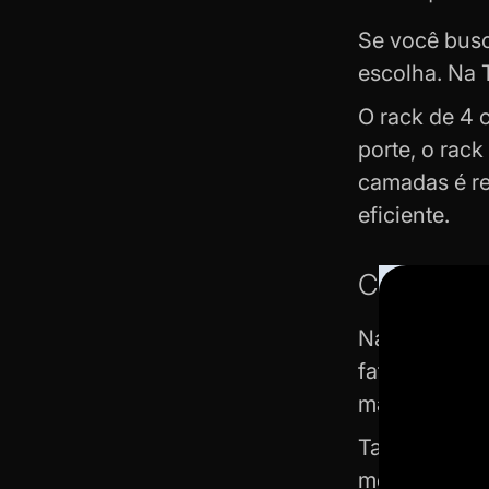
Se você bus
escolha. Na 
O rack de 4 
porte, o rack
camadas é re
eficiente.
Como escol
Na hora de e
fatores a se
maiores, pro
Também vale 
montar, enqu