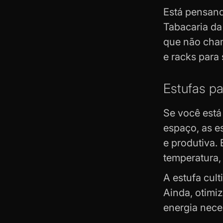
Está pensand
Tabacaria da
que não cham
e racks para
Estufas pa
Se você est
espaço, as e
e produtiva.
temperatura,
A estufa cul
Ainda, otimiz
energia nece