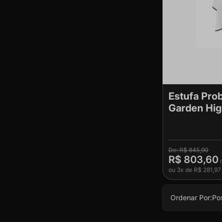
Estufa Pro
Garden Hi
R$ 845,90
R$ 803,60
ou
3x
de
R$ 281,97
Ordenar Por:
Po