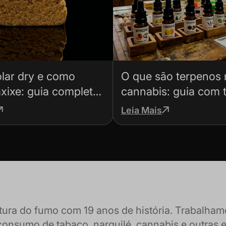
lar dry e como
O que são terpenos 
xixe: guia completo
cannabis: guia com t
 errar
efeitos
Leia Mais
ltura do fumo com 19 anos de história. Trabalh
consumo de tabaco, narguilé, cannabis e outras 