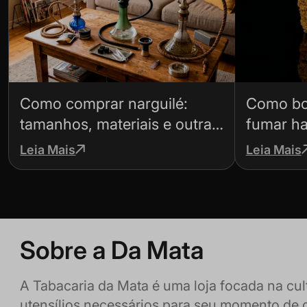
Como comprar narguilé:
Como bo
tamanhos, materiais e outras
fumar ha
dicas
para não
Leia Mais
Leia Mais
Sobre a Da Mata
A Tabacaria da Mata é uma loja focada na cu
utensílios necessários para seu momento de 