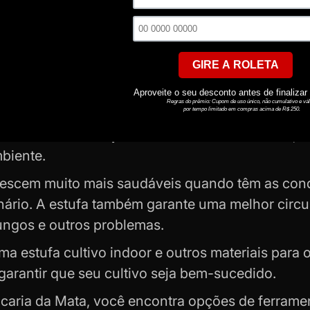
. Não se esqueça também de verificar a facilida
 com configurações complicadas. Escolha com c
ar uma estufa no cultivo indoor?
ufa cultivo indoor é como dar um superpoder às 
ara manter a temperatura e a umidade ideais
, 
biente.
rescem muito mais saudáveis quando têm as condi
enário. A estufa também garante uma melhor circ
ungos e outros problemas.
uma estufa cultivo indoor e outros materiais par
garantir que seu cultivo seja bem-sucedido.
caria da Mata, você encontra
opções de ferrame