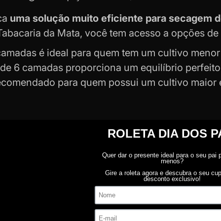
ca
uma solução muito eficiente para secagem d
Tabacaria da Mata, você tem acesso a opções de 
camadas é ideal para quem tem um cultivo menor
 de 6 camadas proporciona um equilíbrio perfeito
comendado para quem possui um cultivo maior 
her a estufa cultivo indoor certa?
scolher a estufa ideal para seu
cultivo indoor
, o 
rem considerados. Para cultivos pequenos, uma co
cure pelas que oferecem mais espaço e estabilid
a pena conferir a qualidade do material da estu
anto as opções de alumínio e aço galvanizado sã