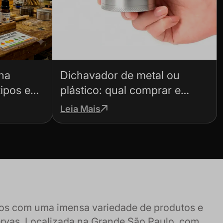
na
Dichavador de metal ou
ipos e
plástico: qual comprar e
como escolher
Leia Mais
amos com uma imensa variedade de produtos e
ervas. Localizada na Grande São Paulo, com