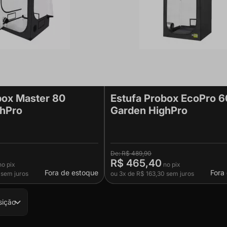
box Master 80
Estufa Probox EcoPro 6
ghPro
Garden HighPro
R$ 489,90
R$ 465,40
Fora de estoque
Fora
sem juros
ou
3x
de
R$ 163,30
sem juros
sição