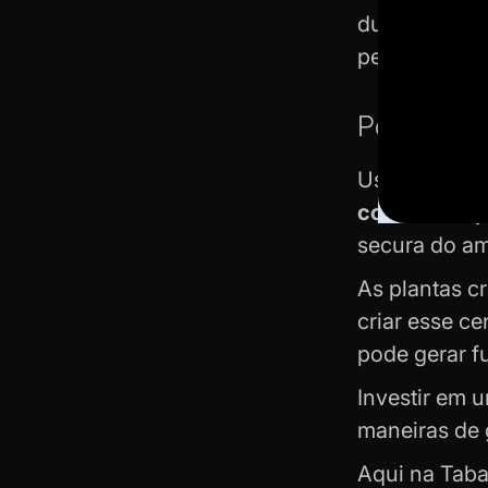
durabilidade
perder tempo
Por que us
Usar uma est
controlado p
secura do am
As plantas c
criar esse c
pode gerar f
Investir em 
maneiras de 
Aqui na Taba