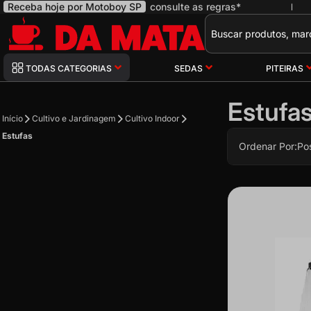
Receba hoje por Motoboy SP
consulte as regras*
|
Pesquisa
TODAS CATEGORIAS
SEDAS
PITEIRAS
Estufa
Início
Cultivo e Jardinagem
Cultivo Indoor
Estufas
Ordenar Por:
Po