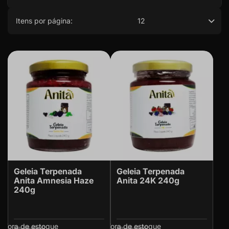
Itens por página:
12
Geleia Terpenada
Geleia Terpenada
Anita Amnesia Haze
Anita 24K 240g
240g
Fora de estoque
Fora de estoque
R$ 65,90
R$ 65,90