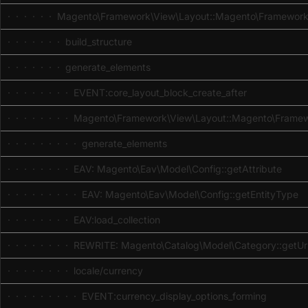
· · · · · · Magento\Framework\View\Layout::Magento\Framework
· · · · · · · build_structure
· · · · · · · generate_elements
· · · · · · · · EVENT:core_layout_block_create_after
· · · · · · · · Magento\Framework\View\Layout::Magento\Frame
· · · · · · · · · generate_elements
· · · · · · · · EAV: Magento\Eav\Model\Config::getAttribute
· · · · · · · · · EAV: Magento\Eav\Model\Config::getEntityType
· · · · · · · · EAV:load_collection
· · · · · · · · REWRITE: Magento\Catalog\Model\Category::getUr
· · · · · · · · locale/currency
· · · · · · · · · EVENT:currency_display_options_forming