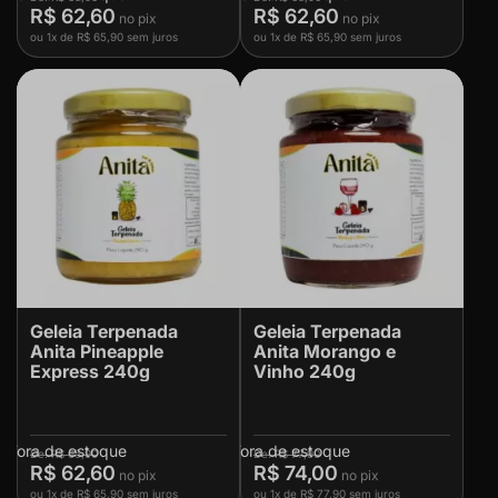
R$ 62,60
R$ 62,60
ou
1x
de
R$ 65,90
sem juros
ou
1x
de
R$ 65,90
sem juros
Geleia Terpenada
Geleia Terpenada
Anita Pineapple
Anita Morango e
Express 240g
Vinho 240g
Fora de estoque
Fora de estoque
R$ 65,90
R$ 77,90
R$ 62,60
R$ 74,00
ou
1x
de
R$ 65,90
sem juros
ou
1x
de
R$ 77,90
sem juros