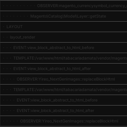
· · · · · · · · · · OBSERVER:magento_currencysymbol_currency_d
· · · · · · · · Magento\Catalog\Model\Layer::getState
· LAYOUT
· · layout_render
· · · EVENT:view_block_abstract_to_html_before
· · · TEMPLATE:/var/www/html/tabacariadamata/vendor/magento/
· · · EVENT:view_block_abstract_to_html_after
· · · · OBSERVER:Yireo_NextGenImages::replaceBlockHtml
· · · TEMPLATE:/var/www/html/tabacariadamata/vendor/magento/
· · · · EVENT:view_block_abstract_to_html_before
· · · · EVENT:view_block_abstract_to_html_after
· · · · · OBSERVER:Yireo_NextGenImages::replaceBlockHtml