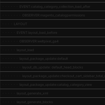
· · · · · · EVENT:catalog_category_collection_load_after
· · · · · · · OBSERVER:magento_catalogpermissions
· · · · LAYOUT
· · · · · EVENT:layout_load_before
· · · · · · OBSERVER:weltpixel_ga4
· · · · · layout_load
· · · · · · layout_package_update:default
· · · · · · · layout_db_update: default_head_blocks
· · · · · · · layout_package_update:checkout_cart_sidebar_total_
· · · · · · layout_package_update:catalog_category_view
· · · · · layout_generate_xml
· · · · · layout_generate_blocks