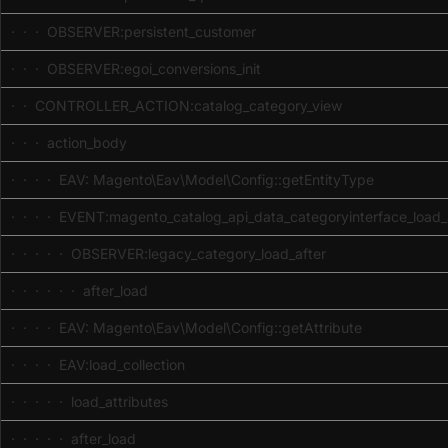
· · · OBSERVER:persistent_customer
· · · OBSERVER:egoi_conversions_init
· · CONTROLLER_ACTION:catalog_category_view
· · · action_body
· · · · EAV: Magento\Eav\Model\Config::getEntityType
· · · · EVENT:magento_catalog_api_data_categoryinterface_load_
· · · · · OBSERVER:legacy_category_load_after
· · · · · · after_load
· · · · EAV: Magento\Eav\Model\Config::getAttribute
· · · · EAV:load_collection
· · · · · load_attributes
· · · · · after_load