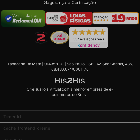
Segurança e Certificação
Verificada por
537 avaliações reais
Tabacaria Da Mata | 01435-001 | São Paulo - SP | Av. São Gabriel, 435,
08.430.074/0001-70
Crie sua loja virtual
com a melhor empresa de e-
commerce do Brasil.
Code
Timer Id
Profiler
(Memory
cache_frontend_create
usage:
real
magento