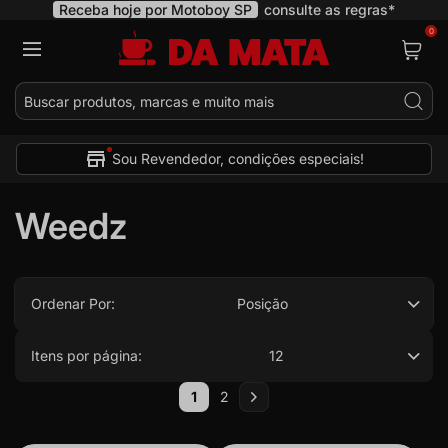
Receba hoje por Motoboy SP
consulte as regras*
0
Pes
Sou Revendedor, condições especiais!
Weedz
Ordenar Por:
Posição
Itens por página:
12
Página
1
2
Você esta lendo a pagina
Página
Página
Próximo