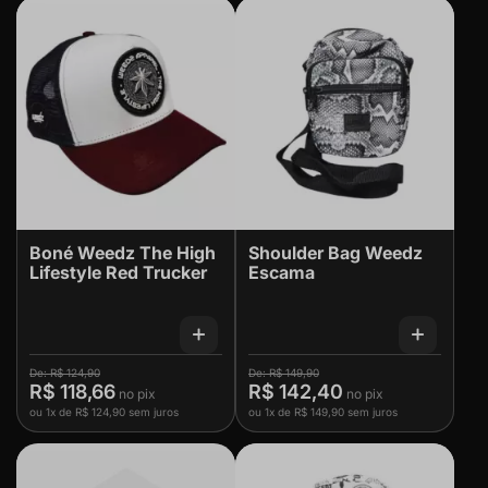
Boné Weedz The High
Shoulder Bag Weedz
Lifestyle Red Trucker
Escama
R$ 124,90
R$ 149,90
R$ 118,66
R$ 142,40
ou
1x
de
R$ 124,90
sem juros
ou
1x
de
R$ 149,90
sem juros