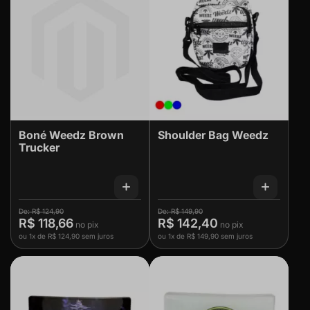
Boné Weedz Brown
Shoulder Bag Weedz
Trucker
R$ 124,90
R$ 149,90
R$ 118,66
R$ 142,40
ou
1x
de
R$ 124,90
sem juros
ou
1x
de
R$ 149,90
sem juros