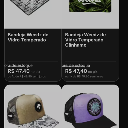
Bandeja Weedz de
Bandeja Weedz de
Vidro Temperado
Vidro Temperado
Cânhamo
Fora de estoque
Fora de estoque
R$ 49,90
R$ 49,90
R$ 47,40
R$ 47,40
ou
1x
de
R$ 49,90
sem juros
ou
1x
de
R$ 49,90
sem juros