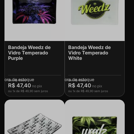
Bandeja Weedz de
Bandeja Weedz de
Vidro Temperado
Vidro Temperado
Purple
White
Fora de estoque
Fora de estoque
R$ 49,90
R$ 49,90
R$ 47,40
R$ 47,40
ou
1x
de
R$ 49,90
sem juros
ou
1x
de
R$ 49,90
sem juros