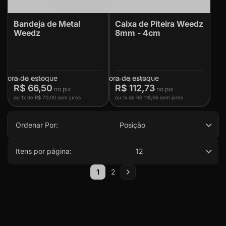
Bandeja de Metal
Caixa de Piteira Weedz
Weedz
8mm - 4cm
Fora de estoque
Fora de estoque
R$ 70,00
R$ 118,66
R$ 66,50
R$ 112,73
ou
1x
de
R$ 70,00
sem juros
ou
1x
de
R$ 118,66
sem juros
Ordenar Por:
Posição
Itens por página:
12
Página
1
2
Você esta lendo a pagina
Página
Página
Próximo