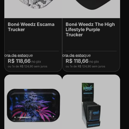
Boné Weedz Escama
Boné Weedz The High
Trucker
Lifestyle Purple
Trucker
Fora de estoque
Fora de estoque
R$ 124,90
R$ 124,90
R$ 118,66
R$ 118,66
ou
1x
de
R$ 124,90
sem juros
ou
1x
de
R$ 124,90
sem juros