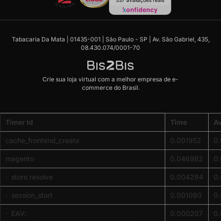
Tabacaria Da Mata | 01435-001 | São Paulo - SP | Av. São Gabriel, 435,
08.430.074/0001-70
Crie sua loja virtual
com a melhor empresa de e-
commerce do Brasil.
Code
Timer Id
Time
A
Profiler
(Memory
cache_frontend_create
0.001952
0
usage:
real
magento
0.046982
0
-
2097152,
· store.resolve
0.004294
0
emalloc
· session_start
0.001080
0
-
12998080)
· EAV:
0.000207
0