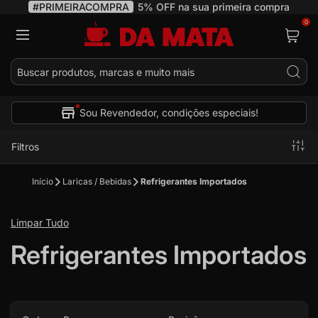
COMPRA
5% OFF na sua primeira compra
Até 3x Se
0
Pes
Sou Revendedor, condições especiais!
Filtros
Início
Laricas / Bebidas
Refrigerantes Importados
Limpar Tudo
Refrigerantes Importados