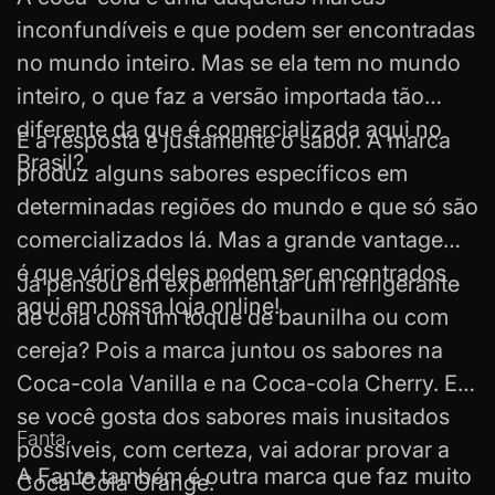
inconfundíveis e que podem ser encontradas
no mundo inteiro. Mas se ela tem no mundo
inteiro, o que faz a versão importada tão
diferente da que é comercializada aqui no
E a resposta é justamente o sabor. A marca
Brasil?
produz alguns sabores específicos em
determinadas regiões do mundo e que só são
comercializados lá. Mas a grande vantagem
é que vários deles podem ser encontrados
Já pensou em experimentar um refrigerante
aqui em nossa loja online!
de cola com um toque de baunilha ou com
cereja? Pois a marca juntou os sabores na
Coca-cola Vanilla
e na Coca-cola Cherry. E
se você gosta dos sabores mais inusitados
Fanta
possíveis, com certeza, vai adorar provar a
A Fanta também é outra marca que faz muito
Coca-Cola Orange.