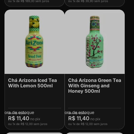
ou
1x
de
R$ 189,00
sem juros
ou
1x
de
R$ 39,90
sem juros
Chá Arizona Iced Tea
Chá Arizona Green Tea
With Lemon 500ml
With Ginseng and
Honey 500ml
Fora de estoque
Fora de estoque
R$ 12,00
R$ 12,00
R$ 11,40
R$ 11,40
ou
1x
de
R$ 12,00
sem juros
ou
1x
de
R$ 12,00
sem juros