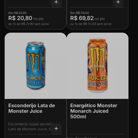
R$ 21,90
R$ 73,50
R$ 20,80
R$ 69,82
ou
1x
de
R$ 21,90
sem juros
ou
1x
de
R$ 73,50
sem juros
Esconderijo Lata de
Energético Monster
Monster Juice
Monarch Juiced
500ml
Esconderijo super secreto na
Lata de Monster Juice. Saiba
mais em Tabacaria da Mata.