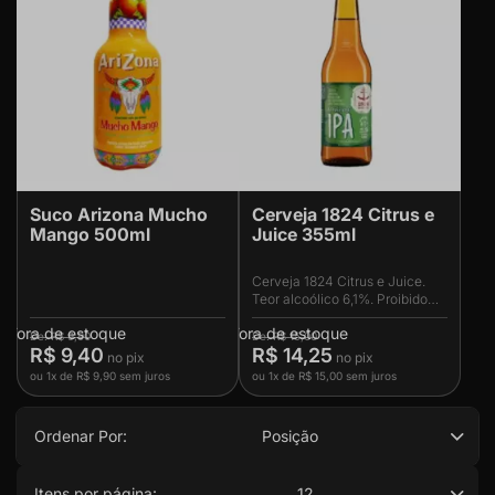
Suco Arizona Mucho
Cerveja 1824 Citrus e
Mango 500ml
Juice 355ml
Cerveja 1824 Citrus e Juice.
Teor alcoólico 6,1%. Proibido
para menores de 18 anos. Saiba
Fora de estoque
Fora de estoque
mais em Tabacaria da Mata
R$ 9,90
R$ 15,00
R$ 9,40
R$ 14,25
ou
1x
de
R$ 9,90
sem juros
ou
1x
de
R$ 15,00
sem juros
Ordenar Por:
Posição
Itens por página:
12