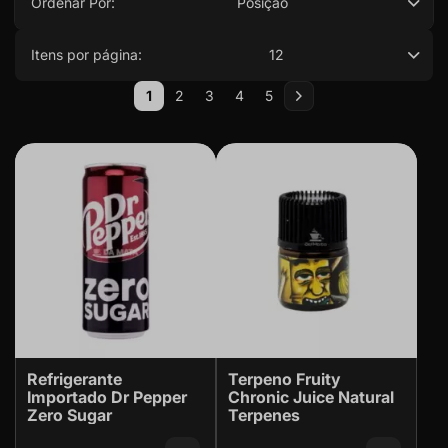
Ordenar Por:
Posição
Itens por página:
12
Página
1
2
3
4
5
Você esta lendo a pagina
Página
Página
Página
Página
Página
Próximo
Refrigerante
Terpeno Fruity
Importado Dr Pepper
Chronic Juice Natural
Zero Sugar
Terpenes