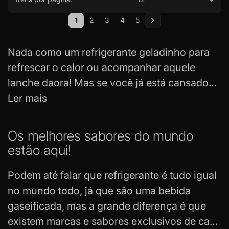
Página
1
2
3
4
5
Você esta lendo a pagina
Página
Página
Página
Página
Página
Próximo
Nada como um refrigerante geladinho para
refrescar o calor ou acompanhar aquele
lanche daora! Mas se você já está cansado
dos refrigerantes tradicionais encontrados no
Ler mais
mercado brasileiro, aqui na Tabacaria da
Mata você não só encontra como tem a
Os melhores sabores do mundo
oportunidade de experimentar sabores de
estão aqui!
refrigerantes de várias regiões do mundo.
Podem até falar que refrigerante é tudo igual
Agora, não precisa mais sair de casa para
no mundo todo, já que são uma bebida
provar o gosto daquelas bebidas que
gaseificada, mas a grande diferença é que
aparecem nos filmes. Dr Pepper, 7up, Coca-
existem marcas e sabores exclusivos de cada