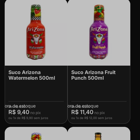
Suco Arizona
Suco Arizona Fruit
Watermelon 500ml
Punch 500ml
Fora de estoque
Fora de estoque
R$ 9,90
R$ 12,00
R$ 9,40
R$ 11,40
ou
1x
de
R$ 9,90
sem juros
ou
1x
de
R$ 12,00
sem juros