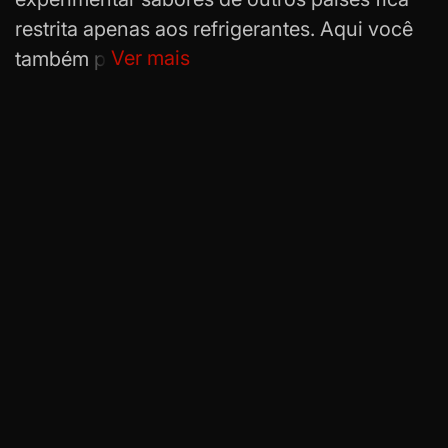
restrita apenas aos refrigerantes. Aqui você
Ver mais
também pode conferir a categoria de
Laricas
Comestíveis
e encontrar chocolates, cervejas
e as famosas batatas Pringles.