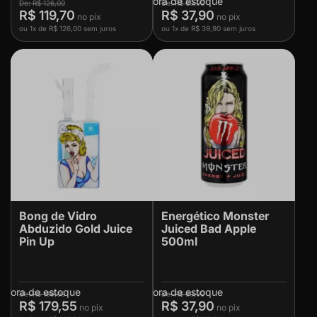
Fora de estoque
R$ 126,00
R$ 39,90
R$ 119,70
R$ 37,90
ou
1x
de
R$ 126,00
sem juros
ou
1x
de
R$ 39,90
sem juros
Bong de Vidro
Energético Monster
Abduzido Gold Juice
Juiced Bad Apple
Pin Up
500ml
Fora de estoque
Fora de estoque
R$ 189,00
R$ 39,90
R$ 179,55
R$ 37,90