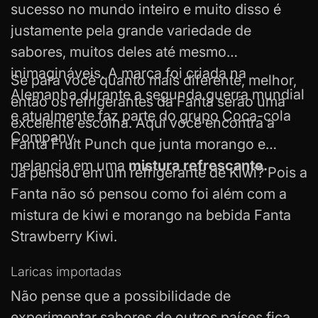
sucesso no mundo inteiro e muito disso é
justamente pela grande variedade de
sabores, muitos deles até mesmo
inimagináveis. A marca foi criada na
Se para você quanto mais diferente, melhor,
Alemanha durante a segunda guerra mundial
então os refrigerantes da Fanta serão uma
e atualmente faz parte do grupo Coca-cola
excelente escolha. Aqui você encontra a
Company.
Fanta Fruit Punch
que junta morango e
melancia em uma
mistura refrescante.
Já pensou em um refrigerante de Kiwi? Pois a
Fanta não só pensou como foi além com a
mistura de kiwi e morango na bebida Fanta
Strawberry Kiwi.
Laricas importadas
Não pense que a possibilidade de
experimentar sabores de outros países fica