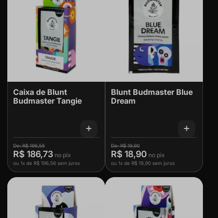
Caixa de Blunt
Blunt Budmaster Blue
Budmaster Tangie
Dream
R$ 196,56
R$ 19,90
R$ 186,73
R$ 18,90
ou
1x
de
R$ 196,56
sem juros
ou
1x
de
R$ 19,90
sem juros