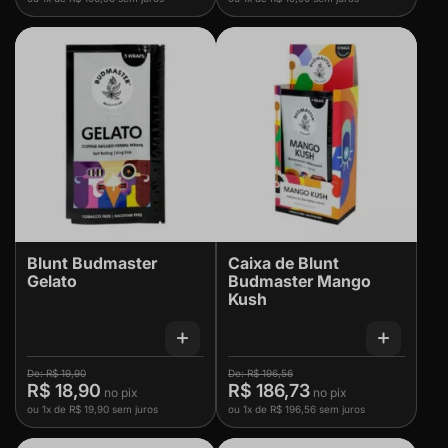
Blunt Budmaster
Caixa de Blunt
Gelato
Budmaster Mango
Kush
R$ 19,90
R$ 196,56
R$ 18,90
R$ 186,73
ou
1x
de
R$ 19,90
sem juros
ou
1x
de
R$ 196,56
sem juros