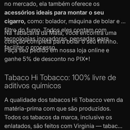
no mercado, ela também oferece os
acessórios ideais para montar o seu
cigarro,
como:
bolador,
máquina de bolar e o
filtro do fumo. Todos eles contam com
Na Tabacaria da Mata, você encontra uma
tecnologias inovadoras, pensadas para
coleção completa para bolar o seu fininho.
facilitar o processo.
Faça seu pedido em nossa loja online e
ganhe 5% de desconto no PIX*!
Tabaco Hi Tobacco: 100% livre de
aditivos químicos
A qualidade dos tabacos Hi Tobacco vem da
matéria-prima com que são produzidos.
Todos os tabacos da marca, inclusive os
enlatados, são feitos com Virginia — tabaco