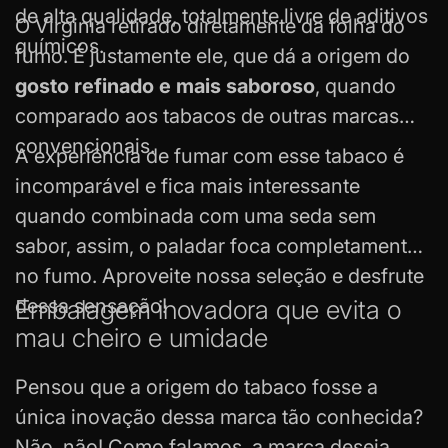
de alta qualidade, totalmente livre de aditivos
O Virginia retirado diretamente da folha do
químicos.
fumo. É justamente ele, que dá a origem do
gosto refinado e mais saboroso
, quando
comparado aos tabacos de outras marcas
convencionais.
A experiência de fumar com esse tabaco é
incomparável e fica mais interessante
quando combinada com uma
seda
sem
sabor, assim, o paladar foca completamente
no fumo. Aproveite nossa seleção e desfrute
dessa sensação!
Embalagem inovadora que evita o
mau cheiro e umidade
Pensou que a origem do tabaco fosse a
única inovação dessa marca tão conhecida?
Não, não! Como falamos, a marca deseja