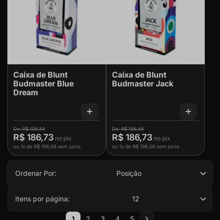
Caixa de Blunt
Caixa de Blunt
Budmaster Blue
Budmaster Jack
Dream
R$ 196,56
R$ 196,56
R$ 186,73
R$ 186,73
ou
1x
de
R$ 196,56
sem juros
ou
1x
de
R$ 196,56
sem juros
Ordenar Por:
Posição
Itens por página:
12
Página
1
2
3
4
5