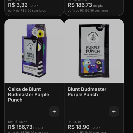
R$ 3,32
R$ 186,73
ou
1x
de
R$ 3,50
sem juros
ou
1x
de
R$ 196,56
sem juros
Caixa de Blunt
Blunt Budmaster
Budmaster Purple
Purple Punch
Punch
R$ 196,56
R$ 19,90
R$ 186,73
R$ 18,90
ou
1x
de
R$ 196,56
sem juros
ou
1x
de
R$ 19,90
sem juros