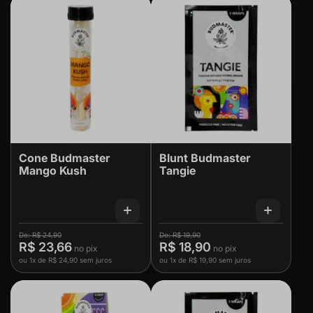
Cone Budmaster
Blunt Budmaster
Mango Kush
Tangie
R$ 24,90
R$ 19,90
R$ 23,66
R$ 18,90
ou
1x
de
R$ 24,90
sem juros
ou
1x
de
R$ 19,90
sem juros