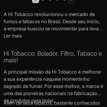
Você esta lendo a pagina
Página
Página
Página
Página
Página
Próximo
A Hi Tobacco revolucionou o mercado de
fumos e tabacos no Brasil. Desde seu início,
a empresa buscou se movimentar para levar
seu produto pelas estradas do país.
Ler mais
Atualmente, a marca segue em expansão no
mercado. Na Tabacaria da Mata você
Hi Tobacco: Bolador, Filtro, Tabaco e
encontra uma seleção completa dessa marca
mais!
tão da hora.
A principal missão da Hi Tobacco é melhorar
a sua experiência naquele momentinho
sagrado de fumar. Por esse motivo, a marca é
uma das pioneiras nacionais na fabricação
de
produtos para bolar.
Além de seus tabacos, bastante conhecidos