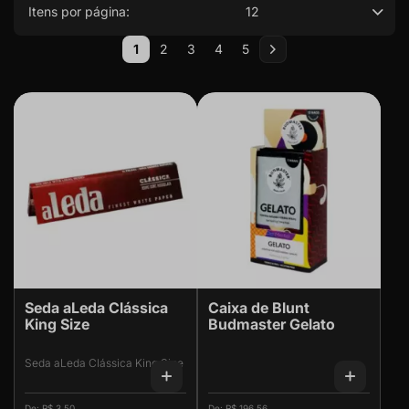
Itens por página:
12
Página
1
2
3
4
5
Você esta lendo a pagina
Página
Página
Página
Página
Página
Próximo
Seda aLeda Clássica
Caixa de Blunt
King Size
Budmaster Gelato
Seda aLeda Clássica King Size
R$ 3,50
R$ 196,56