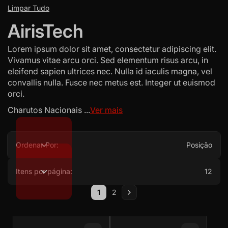
Limpar Tudo
AirisTech
R$ 499,90
R$ 430,00
Lorem ipsum dolor sit amet, consectetur adipiscing elit.
R$ 474,90
R$ 408,50
Vivamus vitae arcu orci. Sed elementum risus arcu, in
ou
3x
de
R$ 166,63
sem juros
ou
3x
de
R$ 143,33
sem juros
eleifend sapien ultrices nec. Nulla id iaculis magna, vel
convallis nulla. Fusce nec metus est. Integer ut euismod
orci.
Charutos Nacionais ...
Ver mais
Ordenar Por:
Posição
Itens por página:
12
Página
1
2
Airis V2 Bateria p/
Airis Mytica Ace 510
Você esta lendo a pagina
Página
Página
Próximo
rosca 510