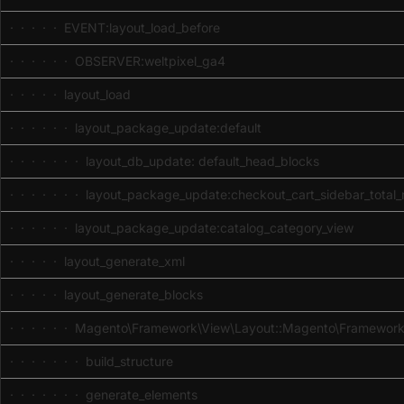
· · · · · EVENT:layout_load_before
· · · · · · OBSERVER:weltpixel_ga4
· · · · · layout_load
· · · · · · layout_package_update:default
· · · · · · · layout_db_update: default_head_blocks
· · · · · · · layout_package_update:checkout_cart_sidebar_total_
· · · · · · layout_package_update:catalog_category_view
· · · · · layout_generate_xml
· · · · · layout_generate_blocks
· · · · · · Magento\Framework\View\Layout::Magento\Framework
· · · · · · · build_structure
· · · · · · · generate_elements