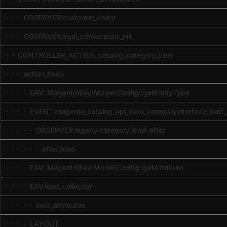
· · · OBSERVER:customer_visitor
· · · OBSERVER:egoi_conversions_init
· · CONTROLLER_ACTION:catalog_category_view
· · · action_body
· · · · EAV: Magento\Eav\Model\Config::getEntityType
· · · · EVENT:magento_catalog_api_data_categoryinterface_load_
· · · · · OBSERVER:legacy_category_load_after
· · · · · · after_load
· · · · EAV: Magento\Eav\Model\Config::getAttribute
· · · · EAV:load_collection
· · · · · load_attributes
· · · · LAYOUT