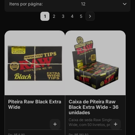
Itens por página:
12
Página
1
2
3
4
5
Você esta lendo a pagina
Página
Página
Página
Página
Página
Próximo
Piteira Raw Black Extra
Caixa de Piteira Raw
Wide
Black Extra Wide - 36
unidades
Caixa de seda Raw Single
Wide, com 50 livretos, produto
VEGAN-friendly é produzido
com energia eólica ecológica -
R$ 6,90
R$ 180,50