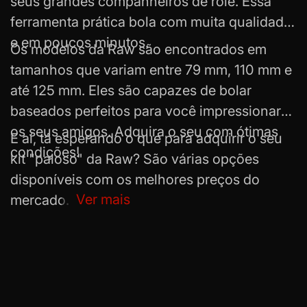
seus grandes companheiros de rolê. Essa
ferramenta prática bola com muita qualidade
e em poucos minutos.
Os modelos da Raw são encontrados em
tamanhos que variam entre 79 mm, 110 mm e
até 125 mm. Eles são capazes de bolar
baseados perfeitos para você impressionar
os seus amigos. Adquira o seu com ótimas
E aí, tá esperando o que para adquirir o seu
condições!
kit "paloso" da Raw? São várias opções
disponíveis com os melhores preços do
Ver mais
mercado. Aproveite e conheça também
outras marcas como
Bem Bolado
,
Squadafum, aLeda, Cultura Dab e outras.
Aproveite as promoções e boas compras!