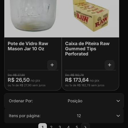
Pote de Vidro Raw
Caixa de Piteira Raw
Mason Jar 10 Oz
Gummed Tips
Perforated
R$ 27,90
R$ 182,78
R$ 26,50
R$ 173,64
ou
1x
de
R$ 27,90
sem juros
ou
1x
de
R$ 182,78
sem juros
Ordenar Por:
Posição
Itens por página:
12
Página
1
2
3
4
5