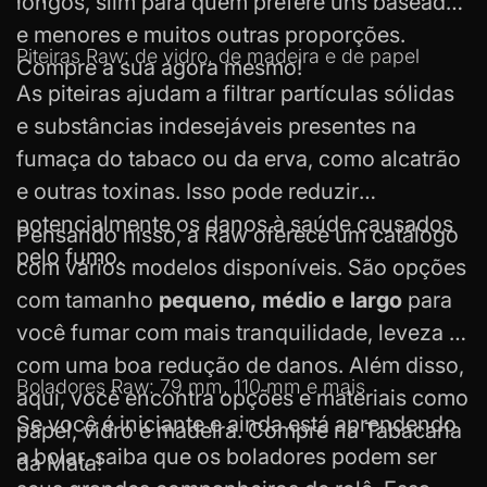
longos, slim para quem prefere uns baseados
e menores e muitos outras proporções.
Piteiras Raw: de vidro, de madeira e de papel
Compre a sua agora mesmo!
As
piteiras
ajudam a filtrar partículas sólidas
e substâncias indesejáveis presentes na
fumaça do tabaco ou da erva, como alcatrão
e outras toxinas. Isso pode reduzir
potencialmente os danos à saúde causados
Pensando nisso, a Raw oferece um catálogo
pelo fumo.
com vários modelos disponíveis. São opções
com tamanho
pequeno, médio e largo
para
você fumar com mais tranquilidade, leveza e
com uma boa redução de danos. Além disso,
Boladores Raw: 79 mm, 110 mm e mais
aqui, você encontra opções e materiais como
Se você é iniciante e ainda está aprendendo
papel, vidro e madeira. Compre na Tabacaria
a bolar, saiba que os
boladores
podem ser
da Mata!