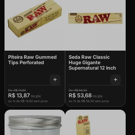
Piteira Raw Gummed
Seda Raw Classic
Tips Perforated
Huge Gigante
Supernatural 12 Inch
R$ 14,60
R$ 56,50
R$ 13,87
R$ 53,68
ou
1x
de
R$ 14,60
sem juros
ou
1x
de
R$ 56,50
sem juros