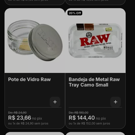
20% Off
Pote de Vidro Raw
Bandeja de Metal Raw
Tray Camo Small
R$ 24,90
R$ 190,00
R$ 23,66
R$ 144,40
ou
1x
de
R$ 24,90
sem juros
ou
1x
de
R$ 152,00
sem juros