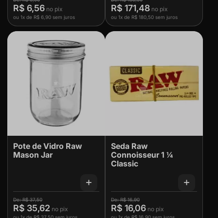
R$ 6,56
Saiba mais em Tabacaria da
R$ 171,48
Mata
ou
1x
de
R$ 6,90
sem juros
ou
1x
de
R$ 180,50
sem juros
Pote de Vidro Raw
Seda Raw
Mason Jar
Connoisseur 1 ¼
Classic
R$ 37,50
R$ 16,90
R$ 35,62
R$ 16,06
ou
1x
de
R$ 37,50
sem juros
ou
1x
de
R$ 16,90
sem juros