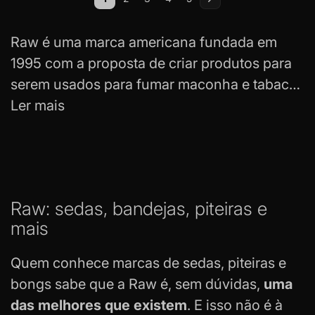
Você esta lendo a pagina
Página
Página
Página
Página
Página
Próximo
Raw é uma marca americana fundada em
1995 com a proposta de criar produtos para
serem usados ​​para fumar maconha e tabaco.
Hoje, ela se tornou uma grande referência no
Ler mais
nicho com
acessórios premium
que
atendem aos mais variados gostos e estilos.
As sedas da marca, por exemplo, apresentam
papel feito de cânhamo, que vêm da
Raw: sedas, bandejas, piteiras e
verdinha. Incrível, não é mesmo?
mais
Aqui na Tabacaria da Mata, você encontra os
melhores produtos da Raw para a sua sesh!
Quem conhece marcas de sedas, piteiras e
São sedas, piteiras, bandejas, boladores,
bongs sabe que a Raw é, sem dúvidas,
uma
bongs, filtros e outros acessórios
para bolar
.
das melhores que existem
. E isso não é à