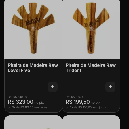
Piteira de Madeira Raw
Piteira de Madeira Raw
Level Five
Trident
R$ 340,00
R$ 210,00
R$ 323,00
R$ 199,50
ou
3x
de
R$ 113,33
sem juros
ou
2x
de
R$ 105,00
sem juros