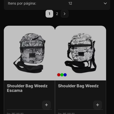
Itens por página:
12
Página
1
2
Você esta lendo a pagina
Página
Página
Próximo
Shoulder Bag Weedz
Shoulder Bag Weedz
Escama
R$ 149,90
R$ 149,90