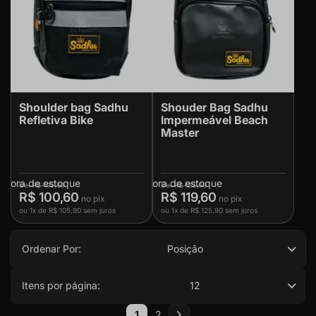
Shoulder bag Sadhu
Shouder Bag Sadhu
Refletiva Bike
Impermeável Beach
Master
Fora de estoque
Fora de estoque
R$ 105,90
R$ 125,90
R$ 100,60
R$ 119,60
ou
1x
de
R$ 105,90
sem juros
ou
1x
de
R$ 125,90
sem juros
Ordenar Por:
Posição
Itens por página:
12
Página
1
2