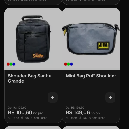
Shouder Bag Sadhu
Mini Bag Puff Shoulder
Grande
R$ 105,90
R$ 156,90
R$ 100,60
R$ 149,06
ou
1x
de
R$ 105,90
sem juros
ou
1x
de
R$ 156,90
sem juros