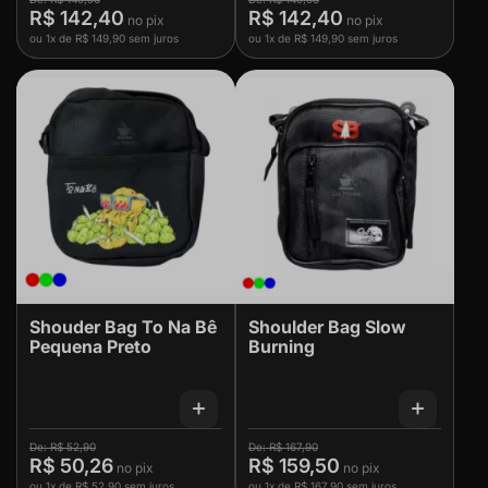
R$ 142,40
R$ 142,40
ou
1x
de
R$ 149,90
sem juros
ou
1x
de
R$ 149,90
sem juros
Shouder Bag To Na Bê
Shoulder Bag Slow
Pequena Preto
Burning
R$ 52,90
R$ 167,90
R$ 50,26
R$ 159,50
ou
1x
de
R$ 52,90
sem juros
ou
1x
de
R$ 167,90
sem juros