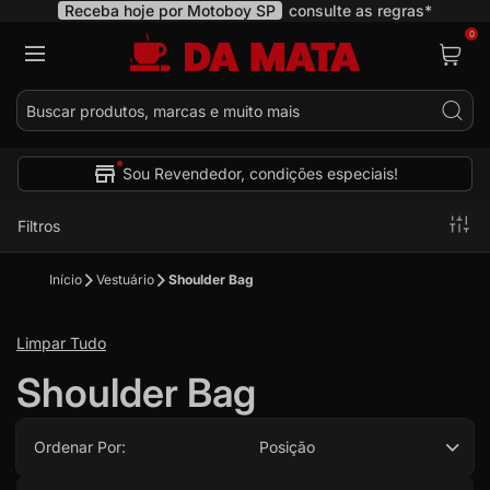
Receba hoje por Motoboy SP
consulte as regras*
0
Pes
Sou Revendedor, condições especiais!
Filtros
Início
Vestuário
Shoulder Bag
Limpar Tudo
Shoulder Bag
Ordenar Por:
Posição