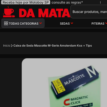
Receba hoje por Motoboy SP
consulte as regras*
|
Pesquisa
TODAS CATEGORIAS
SEDAS
PITEIRAS
Início
Caixa de Seda Mascotte M-Serie Amsterdam Kss + Tips
Pular
para
o
final
da
Galeria
de
imagens