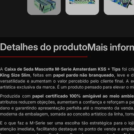
Saltar
para
o
início
Detalhes do produto
Mais info
da
Galeria
de
imagens
A
Caixa de Seda Mascotte M-Serie Amsterdam KSS + Tips
foi cr
King Size Slim
, feitas em
papel pardo não branqueado
, leve e 
versatilidade e aumentam o valor percebido pelo cliente final. A 
artística exclusiva da marca. É um produto pensado para elevar o mi
Produzida com
papel certificado 100% amigável ao meio ambie
atributos reduzem objeções, aumentam a confiança e reforçam a 
dano e garantindo apresentação perfeita até o momento da venda. E
moderna da embalagem, somada ao conceito artístico da linha, torna
E o que faz a M-Serie ser uma escolha tão estratégica para o loj
atenção imediata, facilitando destaque no ponto de venda e amplian