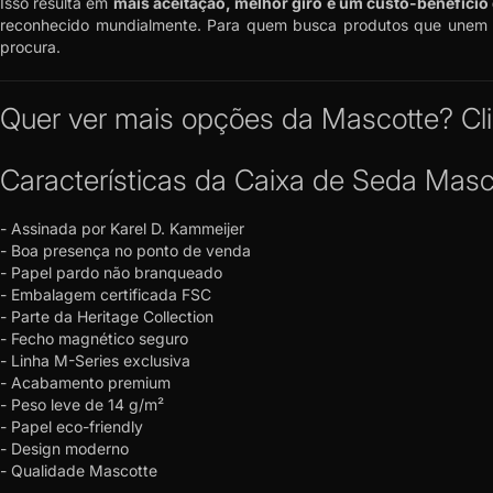
Isso resulta em
mais aceitação, melhor giro e um custo-benefíci
reconhecido mundialmente. Para quem busca produtos que unem re
procura.
Quer ver mais opções da Mascotte?
Cl
Características da Caixa de Seda Mas
- Assinada por Karel D. Kammeijer
- Boa presença no ponto de venda
- Papel pardo não branqueado
- Embalagem certificada FSC
- Parte da Heritage Collection
- Fecho magnético seguro
- Linha M-Series exclusiva
- Acabamento premium
- Peso leve de 14 g/m²
- Papel eco-friendly
- Design moderno
- Qualidade Mascotte