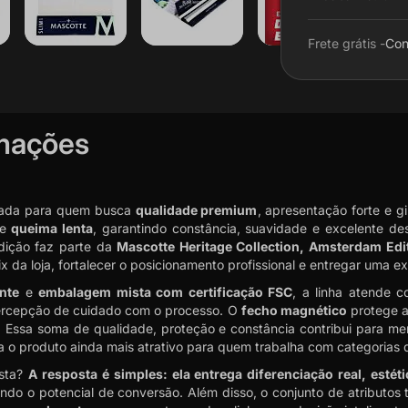
Frete grátis -
Con
rmações
iada para quem busca
qualidade premium
, apresentação forte e 
de
queima lenta
, garantindo constância, suavidade e excelente 
edição faz parte da
Mascotte Heritage Collection, Amsterdam Edi
x da loja, fortalecer o posicionamento profissional e entregar uma e
nte
e
embalagem mista com certificação FSC
, a linha atende 
percepção de cuidado com o processo. O
fecho magnético
protege a
ssa soma de qualidade, proteção e constância contribui para menor
 o produto ainda mais atrativo para quem trabalha com categorias d
ista?
A resposta é simples: ela entrega diferenciação real, estét
do o potencial de conversão. Além disso, o conjunto de atributos t