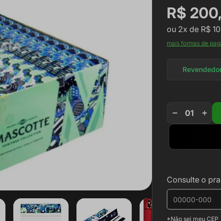
R$ 200
ou
2x
de
R$ 10
mais formas de pa
Revendedo
Consulte o pra
*Não sei meu CEP