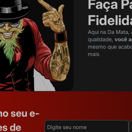
Faça P
Fideli
Aqui na Da Mata,
qualidade,
você a
mesmo que acabou 
mais
no seu e-
es de