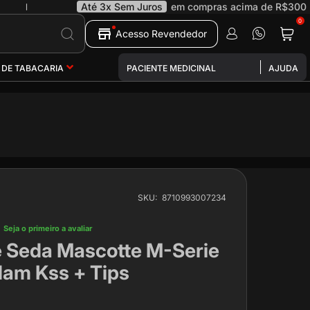
Até 3x Sem Juros
em compras acima de R$300
|
0
Pesquisa
Acesso Revendedor
 DE TABACARIA
PACIENTE MEDICINAL
AJUDA
SKU
8710993007234
Seja o primeiro a avaliar
e Seda Mascotte M-Serie
am Kss + Tips