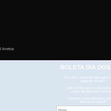
livretos
da embalagem, caso haja alguma avaria não assine o comprovante de 
ões na coloração.