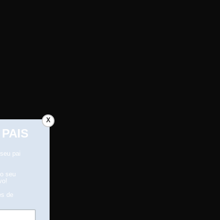
X
recebimento.