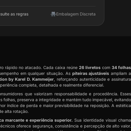
sulte as regras
Embalagem Discreta
giro rápido no atacado. Cada caixa reúne
26 livretos
com
34 folha
desempenho em qualquer situação. As
piteiras ajustáveis
ampliam 
tion by Karel D. Kammeijer
, reforçando autenticidade e assinatur
xperiência completa, detalhada e realmente diferencial.
consumidores que valorizam responsabilidade e procedência. Esses
s folhas, preserva a integridade e mantém tudo impecável, evitand
 índice de perda e maior previsibilidade na reposição. A estética
e alta rotação.
ica marcante e experiência superior.
Sua identidade visual cham
écnicos oferece segurança, consistência e percepção de alto valor.