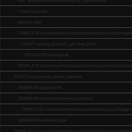
· · · · EAV: Magento\Eav\Model\Config::getAttribute
· · · · · load_by_code
· · · · session_start
· · · · TEMPLATE:/var/www/html/tabacariadamata/vendor/magent
· · · · · EVENT:catalog_product_get_final_price
· · · · · · OBSERVER:catalogrule
· · · · TEMPLATE:/var/www/html/tabacariadamata/vendor/bistwob
· · · EVENT:core_layout_render_element
· · · · OBSERVER:pagecache
· · · · OBSERVER:bistwobisbanners.addblock
· · · · · TEMPLATE:/var/www/html/tabacariadamata/app/design/fr
· · · · OBSERVER:weltpixel_ga4
· · · TEMPLATE:/var/www/html/tabacariadamata/app/code/Bistwo