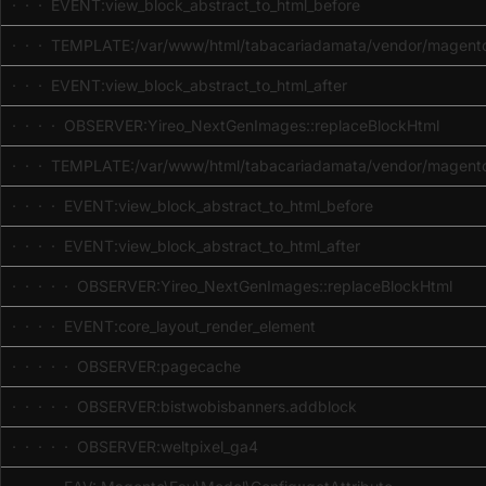
· · · EVENT:view_block_abstract_to_html_before
· · · TEMPLATE:/var/www/html/tabacariadamata/vendor/magento/
· · · EVENT:view_block_abstract_to_html_after
· · · · OBSERVER:Yireo_NextGenImages::replaceBlockHtml
· · · TEMPLATE:/var/www/html/tabacariadamata/vendor/magento/
· · · · EVENT:view_block_abstract_to_html_before
· · · · EVENT:view_block_abstract_to_html_after
· · · · · OBSERVER:Yireo_NextGenImages::replaceBlockHtml
· · · · EVENT:core_layout_render_element
· · · · · OBSERVER:pagecache
· · · · · OBSERVER:bistwobisbanners.addblock
· · · · · OBSERVER:weltpixel_ga4