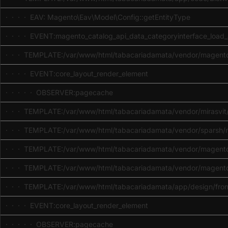
· · · · EAV: Magento\Eav\Model\Config::getEntityType
· · · · EVENT:magento_catalog_api_data_categoryinterface_load_
· · · TEMPLATE:/var/www/html/tabacariadamata/vendor/magento
· · · · EVENT:core_layout_render_element
· · · · · OBSERVER:pagecache
· · · TEMPLATE:/var/www/html/tabacariadamata/vendor/mirasvit/m
· · · TEMPLATE:/var/www/html/tabacariadamata/vendor/sparsh/ma
· · · TEMPLATE:/var/www/html/tabacariadamata/vendor/magento/m
· · · TEMPLATE:/var/www/html/tabacariadamata/vendor/magento/
· · · TEMPLATE:/var/www/html/tabacariadamata/app/design/front
· · · · EVENT:core_layout_render_element
· · · · · OBSERVER:pagecache