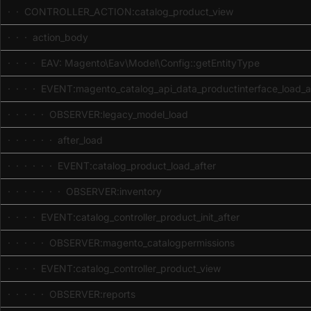
· · CONTROLLER_ACTION:catalog_product_view
· · · action_body
· · · · EAV: Magento\Eav\Model\Config::getEntityType
· · · · EVENT:magento_catalog_api_data_productinterface_load_a
· · · · · OBSERVER:legacy_model_load
· · · · · · after_load
· · · · · · EVENT:catalog_product_load_after
· · · · · · · OBSERVER:inventory
· · · · EVENT:catalog_controller_product_init_after
· · · · · OBSERVER:magento_catalogpermissions
· · · · EVENT:catalog_controller_product_view
· · · · · OBSERVER:reports