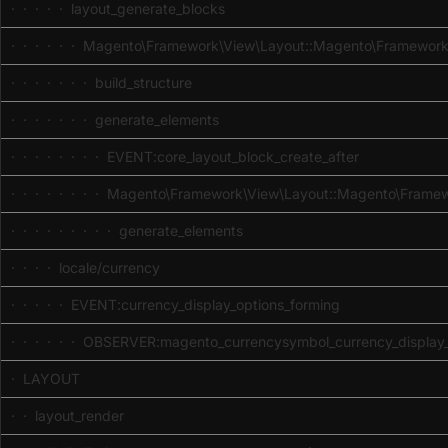
· · · · · layout_generate_blocks
· · · · · · Magento\Framework\View\Layout::Magento\Framework
· · · · · · · build_structure
· · · · · · · generate_elements
· · · · · · · · EVENT:core_layout_block_create_after
· · · · · · · · Magento\Framework\View\Layout::Magento\Frame
· · · · · · · · · generate_elements
· · · · locale/currency
· · · · · EVENT:currency_display_options_forming
· · · · · · OBSERVER:magento_currencysymbol_currency_display_
· LAYOUT
· · layout_render