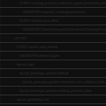
· · · · · · EVENT:catalog_product_collection_apply_limitations_aft
· · · · · · · OBSERVER:magento_catalogpermissions
· · · · · · EVENT:model_save_after
· · · · · · · OBSERVER:Gubee\Integration\Observer\Catalog\Produ
· · · · LAYOUT
· · · · · EVENT:layout_load_before
· · · · · · OBSERVER:weltpixel_ga4
· · · · · layout_load
· · · · · · layout_package_update:default
· · · · · · · layout_package_update:checkout_cart_sidebar_total_
· · · · · · layout_package_update:catalog_product_view
· · · · · layout_generate_xml