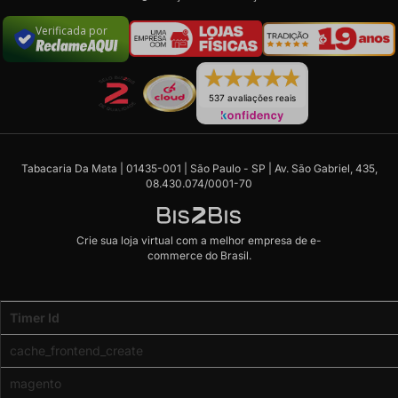
Verificada por
537 avaliações reais
Tabacaria Da Mata | 01435-001 | São Paulo - SP | Av. São Gabriel, 435,
08.430.074/0001-70
Crie sua loja virtual
com a melhor empresa de e-
commerce do Brasil.
Code
Timer Id
Profiler
(Memory
cache_frontend_create
usage:
real
magento
-