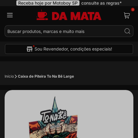
Receba hoje por Motoboy SP
consulte as regras*
0
Pes
Sou Revendedor, condições especiais!
Início
Caixa de Piteira To Na Bê Large
Pular
para
o
final
da
Galeria
de
imagens