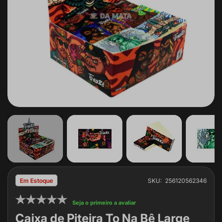
Saltar
para
SKU
256120562346
Em Estoque
o
início
Seja o primeiro a avaliar
da
Caixa de Piteira To Na Bê Large
Galeria