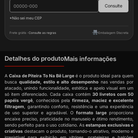
Consulte
*Não sei meu CEP
Frete grátis -
Consulte as regras
Embalagem Discreta
Detalhes do produto
Mais informações
A
Caixa de Piteira To Na Bê Large
é o produto ideal para quem
busca
qualidade, estilo e alto desempenho
nas vendas por
atacado, unindo funcionalidade, estética e apelo visual em um
só item diferenciado. Cada caixa contém
30 livretos com 50
papéis vergê
, conhecidos pela
firmeza, maciez e excelente
filtragem
, garantindo conforto, resistência e uma experiência
de uso superior e agradável. O
formato large
proporciona
encaixe preciso, praticidade no manuseio e ótimo rendimento,
sendo perfeito para o uso cotidiano. As
estampas exclusivas e
criativas
destacam o produto, tornando-o atrativo, moderno e
irresistível para exibição em vitrines, prateleiras e balcões