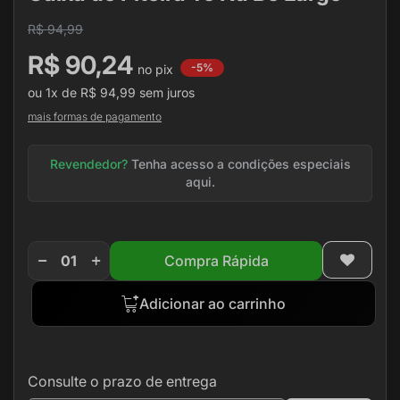
de
R$ 94,99
imagens
R$ 90,24
-5%
ou
1x
de
R$ 94,99
sem juros
mais formas de pagamento
Revendedor?
Tenha acesso a condições especiais
aqui.
Compra Rápida
Adicionar ao carrinho
Consulte o prazo de entrega