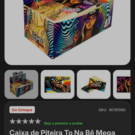
Saltar
para
SKU
90191060
Em Estoque
o
início
Seja o primeiro a avaliar
da
Caixa de Piteira To Na Bê Mega
Galeria