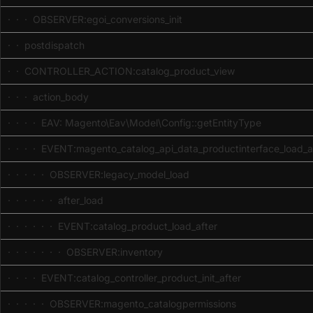
· · · OBSERVER:egoi_conversions_init
· · postdispatch
· · CONTROLLER_ACTION:catalog_product_view
· · · action_body
· · · · EAV: Magento\Eav\Model\Config::getEntityType
· · · · EVENT:magento_catalog_api_data_productinterface_load_a
· · · · · OBSERVER:legacy_model_load
· · · · · · after_load
· · · · · · EVENT:catalog_product_load_after
· · · · · · · OBSERVER:inventory
· · · · EVENT:catalog_controller_product_init_after
· · · · · OBSERVER:magento_catalogpermissions