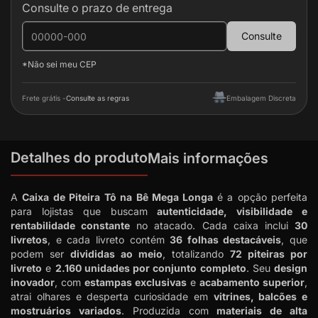
Consulte o prazo de entrega
Consulte
*Não sei meu CEP
Frete grátis -
Consulte as regras
Embalagem Discreta
Detalhes do produto
Mais informações
A
Caixa de Piteira Tô na Bê Mega Longa
é a opção perfeita
para lojistas que buscam
autenticidade, visibilidade e
rentabilidade constante
no atacado. Cada caixa inclui
30
livretos
, e cada livreto contém
36 folhas destacáveis
, que
podem ser
divididas ao meio
, totalizando
72 piteiras por
livreto
e
2.160 unidades por conjunto completo
. Seu
design
inovador
, com
estampas exclusivas
e
acabamento superior
,
atrai olhares e desperta curiosidade em
vitrines, balcões e
mostruários variados
. Produzida com
materiais de alta