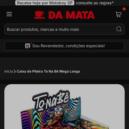
Receba hoje por Motoboy SP
consulte as regras*
0
Pes
Sou Revendedor, condições especiais!
Início
Caixa de Piteira To Na Bê Mega Longa
Pular
para
o
final
da
Galeria
de
imagens