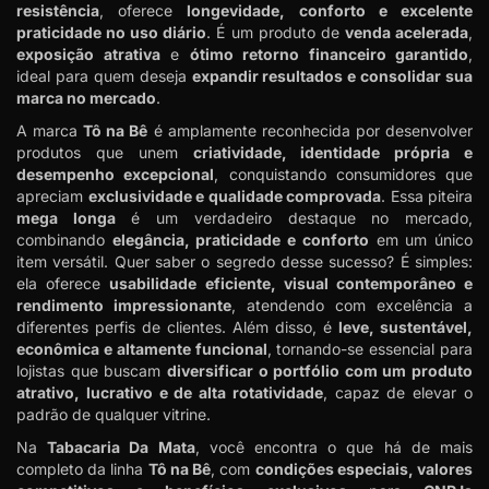
resistência
, oferece
longevidade, conforto e excelente
praticidade no uso diário
. É um produto de
venda acelerada
,
exposição atrativa
e
ótimo retorno financeiro garantido
,
ideal para quem deseja
expandir resultados e consolidar sua
marca no mercado
.
A marca
Tô na Bê
é amplamente reconhecida por desenvolver
produtos que unem
criatividade, identidade própria e
desempenho excepcional
, conquistando consumidores que
apreciam
exclusividade e qualidade comprovada
. Essa piteira
mega longa
é um verdadeiro destaque no mercado,
combinando
elegância, praticidade e conforto
em um único
item versátil. Quer saber o segredo desse sucesso? É simples:
ela oferece
usabilidade eficiente, visual contemporâneo e
rendimento impressionante
, atendendo com excelência a
diferentes perfis de clientes. Além disso, é
leve, sustentável,
econômica e altamente funcional
, tornando-se essencial para
lojistas que buscam
diversificar o portfólio com um produto
atrativo, lucrativo e de alta rotatividade
, capaz de elevar o
padrão de qualquer vitrine.
Na
Tabacaria Da Mata
, você encontra o que há de mais
completo da linha
Tô na Bê
, com
condições especiais, valores