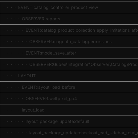
· · · · EVENT:catalog_controller_product_view
· · · · · OBSERVER:reports
· · · · · · EVENT:catalog_product_collection_apply_limitations_aft
· · · · · · · OBSERVER:magento_catalogpermissions
· · · · · · EVENT:model_save_after
· · · · · · · OBSERVER:Gubee\Integration\Observer\Catalog\Produ
· · · · LAYOUT
· · · · · EVENT:layout_load_before
· · · · · · OBSERVER:weltpixel_ga4
· · · · · layout_load
· · · · · · layout_package_update:default
· · · · · · · layout_package_update:checkout_cart_sidebar_total_