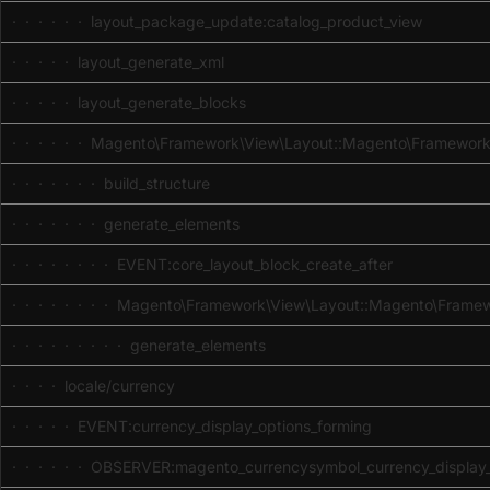
· · · · · · layout_package_update:catalog_product_view
· · · · · layout_generate_xml
· · · · · layout_generate_blocks
· · · · · · Magento\Framework\View\Layout::Magento\Framework
· · · · · · · build_structure
· · · · · · · generate_elements
· · · · · · · · EVENT:core_layout_block_create_after
· · · · · · · · Magento\Framework\View\Layout::Magento\Frame
· · · · · · · · · generate_elements
· · · · locale/currency
· · · · · EVENT:currency_display_options_forming
· · · · · · OBSERVER:magento_currencysymbol_currency_display_