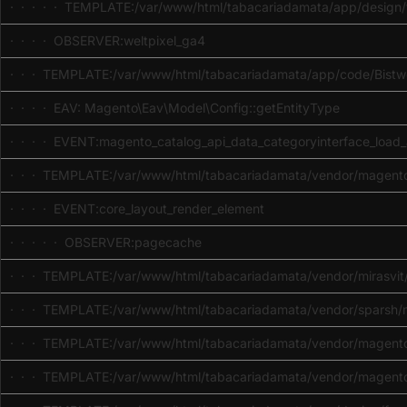
· · · · · TEMPLATE:/var/www/html/tabacariadamata/app/design/fr
· · · · OBSERVER:weltpixel_ga4
· · · TEMPLATE:/var/www/html/tabacariadamata/app/code/Bistwo
· · · · EAV: Magento\Eav\Model\Config::getEntityType
· · · · EVENT:magento_catalog_api_data_categoryinterface_load_
· · · TEMPLATE:/var/www/html/tabacariadamata/vendor/magento
· · · · EVENT:core_layout_render_element
· · · · · OBSERVER:pagecache
· · · TEMPLATE:/var/www/html/tabacariadamata/vendor/mirasvit/m
· · · TEMPLATE:/var/www/html/tabacariadamata/vendor/sparsh/ma
· · · TEMPLATE:/var/www/html/tabacariadamata/vendor/magento/m
· · · TEMPLATE:/var/www/html/tabacariadamata/vendor/magento/