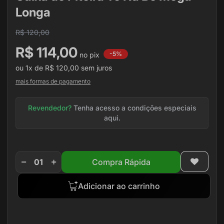
de
Longa
imagens
R$ 120,00
R$ 114,00
-5%
ou
1x
de
R$ 120,00
sem juros
mais formas de pagamento
Revendedor?
Tenha acesso a condições especiais
aqui.
Compra Rápida
Adicionar ao carrinho