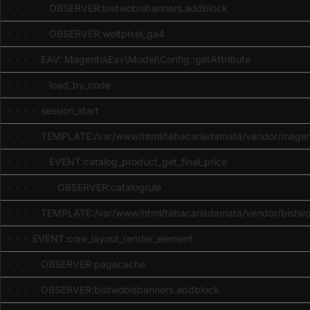
· · · · · OBSERVER:bistwobisbanners.addblock
· · · · · OBSERVER:weltpixel_ga4
· · · · EAV: Magento\Eav\Model\Config::getAttribute
· · · · · load_by_code
· · · · session_start
· · · · TEMPLATE:/var/www/html/tabacariadamata/vendor/magent
· · · · · EVENT:catalog_product_get_final_price
· · · · · · OBSERVER:catalogrule
· · · · TEMPLATE:/var/www/html/tabacariadamata/vendor/bistwob
· · · EVENT:core_layout_render_element
· · · · OBSERVER:pagecache
· · · · OBSERVER:bistwobisbanners.addblock