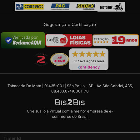
Segurança e Certificação
Verificada por
537 avaliações reais
Tabacaria Da Mata | 01435-001 | São Paulo - SP | Av. São Gabriel, 435,
08.430.074/0001-70
Crie sua loja virtual
com a melhor empresa de e-
commerce do Brasil.
Code
Timer Id