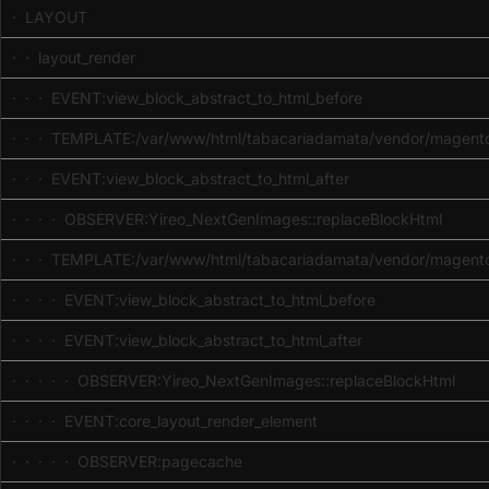
· LAYOUT
· · layout_render
· · · EVENT:view_block_abstract_to_html_before
· · · TEMPLATE:/var/www/html/tabacariadamata/vendor/magento/
· · · EVENT:view_block_abstract_to_html_after
· · · · OBSERVER:Yireo_NextGenImages::replaceBlockHtml
· · · TEMPLATE:/var/www/html/tabacariadamata/vendor/magento/
· · · · EVENT:view_block_abstract_to_html_before
· · · · EVENT:view_block_abstract_to_html_after
· · · · · OBSERVER:Yireo_NextGenImages::replaceBlockHtml
· · · · EVENT:core_layout_render_element
· · · · · OBSERVER:pagecache