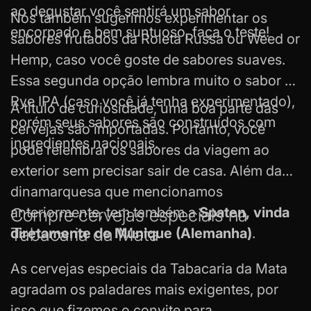
ao degustar você sentirá um sabor
Nós também sugerimos experimentar os
encorpado e bem suntuoso, faça o teste!
sabores frutados da Roleta Russa ou Weed or
Hemp, caso você goste de sabores suaves.
Essa segunda opção lembra muito o sabor da
Rye IPA (caso você já tenha experimentado),
A título de curiosidade, uma boa parte das
porém seus sabores são construídos com
cervejas são importadas. Portanto, você
ingredientes nacionais.
pode relembrar os sabores da viagem ao
exterior sem precisar sair de casa. Além da
dinamarquesa que mencionamos
anteriormente, tem também a
Compre cervejas especiais na
Spaten, vinda
Tabacaria da Mata
diretamente de Munique (Alemanha)
.
As cervejas especiais da Tabacaria da Mata
agradam os paladares mais exigentes, por
isso que fizemos o convite para