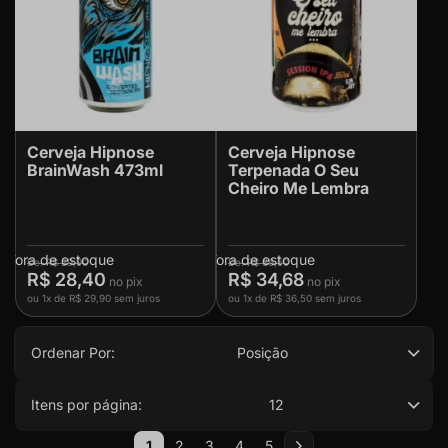
Cerveja Hipnose
Cerveja Hipnose
BrainWash 473ml
Terpenada O Seu
Cheiro Me Lembra
Fora de estoque
Fora de estoque
R$ 29,90
R$ 36,50
R$ 28,40
R$ 34,68
ou
1x
de
R$ 29,90
sem juros
ou
1x
de
R$ 36,50
sem juros
Ordenar Por:
Posição
Itens por página:
12
Página
1
2
3
4
5