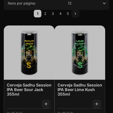
Itens por página:
12
Página
1
2
3
4
5
Você esta lendo a pagina
Página
Página
Página
Página
Página
Próximo
Cerveja Sadhu Session
Cerveja Sadhu Session
IPA Beer Sour Jack
IPA Beer Lime Kush
355ml
355ml
R$ 39,00
R$ 48,90