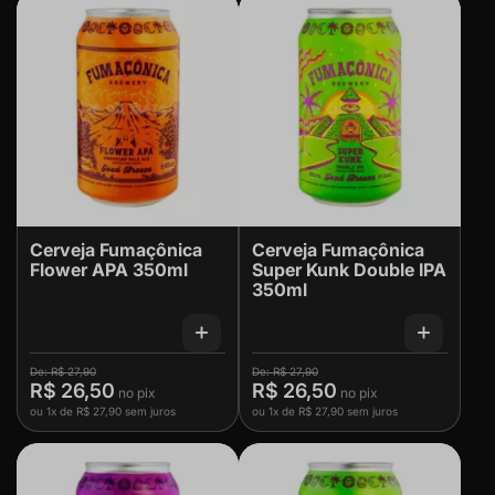
Cerveja Fumaçônica
Cerveja Fumaçônica
Flower APA 350ml
Super Kunk Double IPA
350ml
R$ 27,90
R$ 27,90
R$ 26,50
R$ 26,50
ou
1x
de
R$ 27,90
sem juros
ou
1x
de
R$ 27,90
sem juros