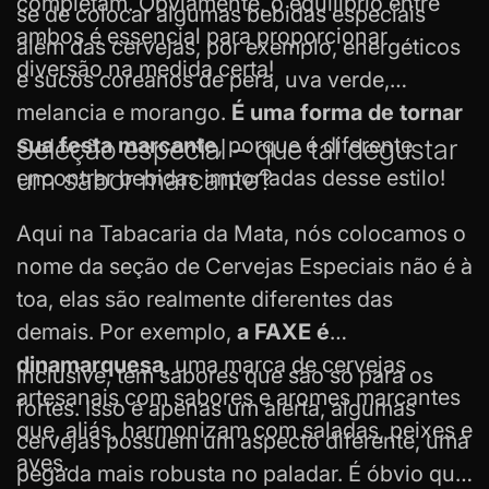
para degustar com os amigos.
completam. Obviamente, o equilíbrio entre
se de colocar algumas
bebidas especiais
ambos é essencial para proporcionar
além das cervejas, por exemplo, energéticos
diversão na medida certa!
e sucos coreanos de pera, uva verde,
melancia e morango.
É uma forma de tornar
sua festa marcante
Seleção especial – que tal degustar
, porque é diferente
um sabor marcante?
encontrar bebidas importadas desse estilo!
Aqui na Tabacaria da Mata, nós colocamos o
nome da seção de Cervejas Especiais não é à
toa, elas são realmente diferentes das
demais. Por exemplo,
a FAXE é
dinamarquesa
, uma marca de cervejas
Inclusive, tem sabores que são só para os
artesanais com sabores e aromes marcantes
fortes. Isso é apenas um alerta, algumas
que, aliás, harmonizam com saladas, peixes e
cervejas possuem um aspecto diferente, uma
aves.
pegada mais robusta no paladar. É óbvio que