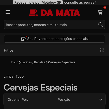
Receba hoje por Motoboy SP
consulte as regras*
0
Pes
Sou Revendedor, condições especiais!
Filtros
Início
Laricas / Bebidas
Cervejas Especiais
Limpar Tudo
Cervejas Especiais
Ordenar Por:
Posição