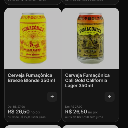
Cerveja Fumaçônica
Cerveja Fumaçônica
Breeze Blonde 350ml
Cali Gold California
Lager 350ml
R$ 27,90
R$ 27,90
R$ 26,50
R$ 26,50
ou
1x
de
R$ 27,90
sem juros
ou
1x
de
R$ 27,90
sem juros