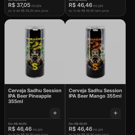
R$ 37,05
R$ 46,46
ou
1x
de
R$ 39,00
sem juros
ou
1x
de
R$ 48,90
sem juros
Cerveja Sadhu Session
Cerveja Sadhu Session
IPA Beer Pineapple
IPA Beer Mango 355ml
355ml
R$ 48,90
R$ 48,90
R$ 46,46
R$ 46,46
ou
1x
de
R$ 48,90
sem juros
ou
1x
de
R$ 48,90
sem juros