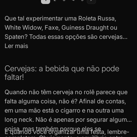
Você esta lendo a pagina
Página
Página
Página
Página
Página
Próximo
Que tal experimentar uma Roleta Russa,
White Widow, Faxe, Guiness Draught ou
Spaten? Todas essas opções são cervejas
especiais que você não encontra em
Ler mais
qualquer lugar, só aqui na Tabacaria da Mata.
Já adiantamos que as cervejas especiais
Cervejas: a bebida que não pode
são muito deliciosas
– claro, ficam ainda
faltar!
mais saborosa na
larica
! Aliás, elas são
conhecidas por terem os verdadeiros
Quando não têm cerveja no rolê parece que
sabores do malte, lúpulo e cevada,
falta alguma coisa, não é? Afinal de contas,
saborizados com o leve teor alcoólico que a
em uma mão está o
cigarro
e na outra uma
gente gosta. Com isso em mente, navegue
long neck. Não é apenas por segurar alguma
pelas páginas e escolha algumas cervejas
coisa, mas também porque eles se
E quando você organizar uma festa, lembre-