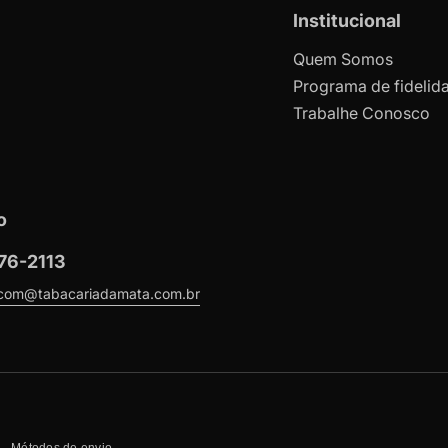
Institucional
Quem Somos
Programa de fidelid
Trabalhe Conosco
o
76-2113
ecom@tabacariadamata.com.br
Métodos de envio