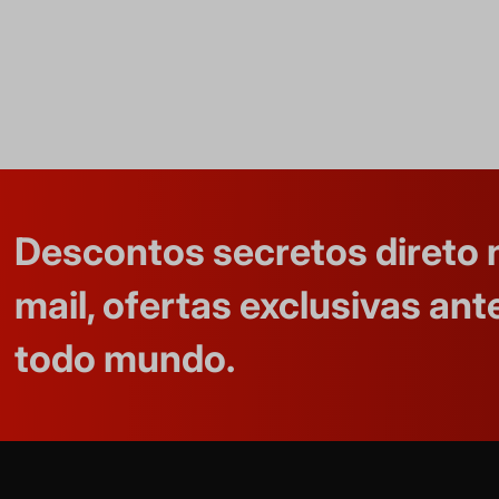
Descontos secretos direto 
mail, ofertas exclusivas ant
todo mundo.