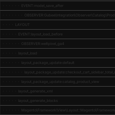
· · · · · · EVENT:model_save_after
· · · · · · · OBSERVER:Gubee\Integration\Observer\Catalog\Produ
· · · · LAYOUT
· · · · · EVENT:layout_load_before
· · · · · · OBSERVER:weltpixel_ga4
· · · · · layout_load
· · · · · · layout_package_update:default
· · · · · · · layout_package_update:checkout_cart_sidebar_total_
· · · · · · layout_package_update:catalog_product_view
· · · · · layout_generate_xml
· · · · · layout_generate_blocks
· · · · · · Magento\Framework\View\Layout::Magento\Framework