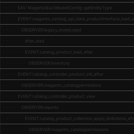
· · · · EAV: Magento\Eav\Model\Config::getEntityType
· · · · EVENT:magento_catalog_api_data_productinterface_load_a
· · · · · OBSERVER:legacy_model_load
· · · · · · after_load
· · · · · · EVENT:catalog_product_load_after
· · · · · · · OBSERVER:inventory
· · · · EVENT:catalog_controller_product_init_after
· · · · · OBSERVER:magento_catalogpermissions
· · · · EVENT:catalog_controller_product_view
· · · · · OBSERVER:reports
· · · · · · EVENT:catalog_product_collection_apply_limitations_aft
· · · · · · · OBSERVER:magento_catalogpermissions