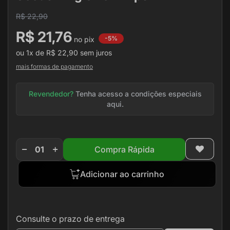
de
R$ 22,90
imagens
R$ 21,76
-5%
ou
1x
de
R$ 22,90
sem juros
mais formas de pagamento
Revendedor?
Tenha acesso a condições especiais
aqui.
Compra Rápida
Adicionar ao carrinho
Consulte o prazo de entrega