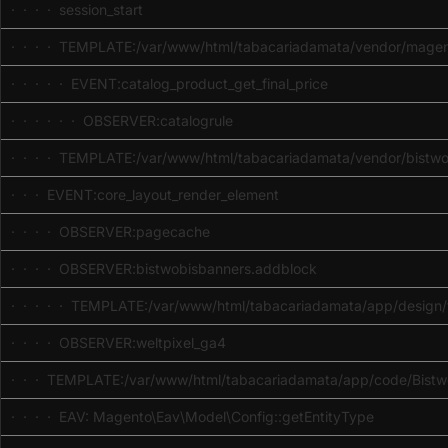
· · · · session_start
· · · · TEMPLATE:/var/www/html/tabacariadamata/vendor/magent
· · · · · EVENT:catalog_product_get_final_price
· · · · · · OBSERVER:catalogrule
· · · · TEMPLATE:/var/www/html/tabacariadamata/vendor/bistwob
· · · EVENT:core_layout_render_element
· · · · OBSERVER:pagecache
· · · · OBSERVER:bistwobisbanners.addblock
· · · · · TEMPLATE:/var/www/html/tabacariadamata/app/design/fr
· · · · OBSERVER:weltpixel_ga4
· · · TEMPLATE:/var/www/html/tabacariadamata/app/code/Bistwo
· · · · EAV: Magento\Eav\Model\Config::getEntityType