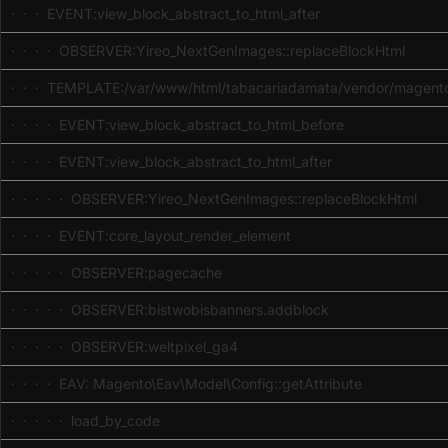
· · · EVENT:view_block_abstract_to_html_after
· · · · OBSERVER:Yireo_NextGenImages::replaceBlockHtml
· · · TEMPLATE:/var/www/html/tabacariadamata/vendor/magento/
· · · · EVENT:view_block_abstract_to_html_before
· · · · EVENT:view_block_abstract_to_html_after
· · · · · OBSERVER:Yireo_NextGenImages::replaceBlockHtml
· · · · EVENT:core_layout_render_element
· · · · · OBSERVER:pagecache
· · · · · OBSERVER:bistwobisbanners.addblock
· · · · · OBSERVER:weltpixel_ga4
· · · · EAV: Magento\Eav\Model\Config::getAttribute
· · · · · load_by_code