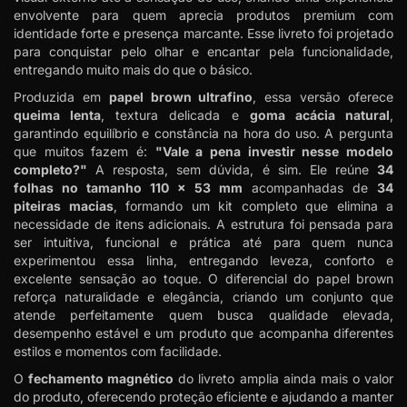
envolvente para quem aprecia produtos premium com
identidade forte e presença marcante. Esse livreto foi projetado
para conquistar pelo olhar e encantar pela funcionalidade,
entregando muito mais do que o básico.
Produzida em
papel brown ultrafino
, essa versão oferece
queima lenta
, textura delicada e
goma acácia natural
,
garantindo equilíbrio e constância na hora do uso. A pergunta
que muitos fazem é:
"Vale a pena investir nesse modelo
completo?"
A resposta, sem dúvida, é sim. Ele reúne
34
folhas no tamanho 110 x 53 mm
acompanhadas de
34
piteiras macias
, formando um kit completo que elimina a
necessidade de itens adicionais. A estrutura foi pensada para
ser intuitiva, funcional e prática até para quem nunca
experimentou essa linha, entregando leveza, conforto e
excelente sensação ao toque. O diferencial do papel brown
reforça naturalidade e elegância, criando um conjunto que
atende perfeitamente quem busca qualidade elevada,
desempenho estável e um produto que acompanha diferentes
estilos e momentos com facilidade.
O
fechamento magnético
do livreto amplia ainda mais o valor
do produto, oferecendo proteção eficiente e ajudando a manter