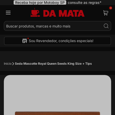
Receba hoje por Motoboy SP
consulte as regras*
0
Pes
Sou Revendedor, condições especiais!
Início
Seda Mascotte Royal Queen Seeds King Size + Tips
Pular
para
o
final
da
Galeria
de
imagens