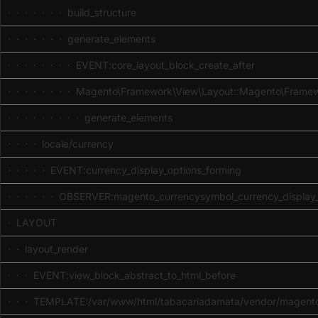
· · · · · · · build_structure
· · · · · · · generate_elements
· · · · · · · · EVENT:core_layout_block_create_after
· · · · · · · · Magento\Framework\View\Layout::Magento\Frame
· · · · · · · · · generate_elements
· · · · locale/currency
· · · · · EVENT:currency_display_options_forming
· · · · · · OBSERVER:magento_currencysymbol_currency_display_
· LAYOUT
· · layout_render
· · · EVENT:view_block_abstract_to_html_before
· · · TEMPLATE:/var/www/html/tabacariadamata/vendor/magento/