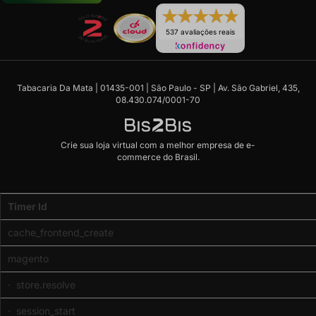
537 avaliações reais
Tabacaria Da Mata | 01435-001 | São Paulo - SP | Av. São Gabriel, 435,
08.430.074/0001-70
Crie sua loja virtual
com a melhor empresa de e-
commerce do Brasil.
Code
Timer Id
Profiler
(Memory
cache_frontend_create
usage:
real
magento
-
2097152,
· store.resolve
emalloc
· session_start
-