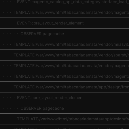
· · · · EVENT:magento_catalog_api_data_categoryinterface_load_
· · · TEMPLATE:/var/www/html/tabacariadamata/vendor/magento
· · · · EVENT:core_layout_render_element
· · · · · OBSERVER:pagecache
· · · TEMPLATE:/var/www/html/tabacariadamata/vendor/mirasvit/m
· · · TEMPLATE:/var/www/html/tabacariadamata/vendor/sparsh/ma
· · · TEMPLATE:/var/www/html/tabacariadamata/vendor/magento/m
· · · TEMPLATE:/var/www/html/tabacariadamata/vendor/magento/
· · · TEMPLATE:/var/www/html/tabacariadamata/app/design/front
· · · · EVENT:core_layout_render_element
· · · · · OBSERVER:pagecache
· · · · TEMPLATE:/var/www/html/tabacariadamata/app/design/fron