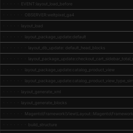
· · · · · EVENT:layout_load_before
· · · · · · OBSERVER:weltpixel_ga4
· · · · · layout_load
· · · · · · layout_package_update:default
· · · · · · · layout_db_update: default_head_blocks
· · · · · · · layout_package_update:checkout_cart_sidebar_total_
· · · · · · layout_package_update:catalog_product_view
· · · · · · layout_package_update:catalog_product_view_type_si
· · · · · layout_generate_xml
· · · · · layout_generate_blocks
· · · · · · Magento\Framework\View\Layout::Magento\Framework
· · · · · · · build_structure