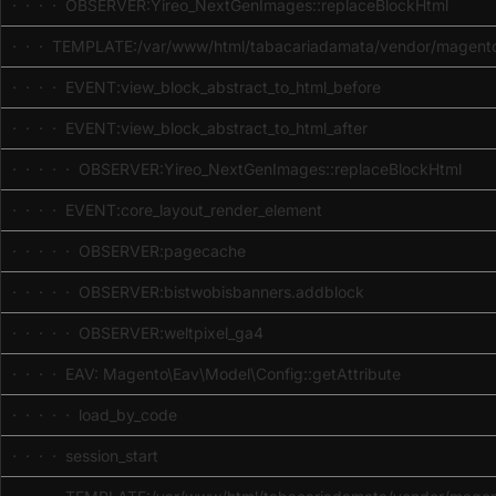
· · · · OBSERVER:Yireo_NextGenImages::replaceBlockHtml
· · · TEMPLATE:/var/www/html/tabacariadamata/vendor/magento/
· · · · EVENT:view_block_abstract_to_html_before
· · · · EVENT:view_block_abstract_to_html_after
· · · · · OBSERVER:Yireo_NextGenImages::replaceBlockHtml
· · · · EVENT:core_layout_render_element
· · · · · OBSERVER:pagecache
· · · · · OBSERVER:bistwobisbanners.addblock
· · · · · OBSERVER:weltpixel_ga4
· · · · EAV: Magento\Eav\Model\Config::getAttribute
· · · · · load_by_code
· · · · session_start