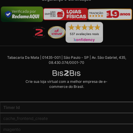
Verificada por
537 avaliações reais
Tabacaria Da Mata | 01435-001 | São Paulo - SP | Av. São Gabriel, 435,
08.430.074/0001-70
Crie sua loja virtual
com a melhor empresa de e-
commerce do Brasil.
Code
Timer Id
Profiler
(Memory
cache_frontend_create
usage:
real
magento