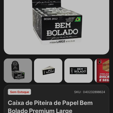
Saltar
para
SKU
040232898624
Sem Estoque
o
Caixa de Piteira de Papel Bem
início
da
Bolado Premium Large
Galeria