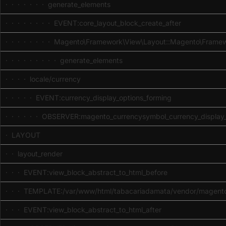
· · · · · · · generate_elements
· · · · · · · · EVENT:core_layout_block_create_after
· · · · · · · · Magento\Framework\View\Layout::Magento\Frame
· · · · · · · · · generate_elements
· · · · locale/currency
· · · · · EVENT:currency_display_options_forming
· · · · · · OBSERVER:magento_currencysymbol_currency_display_
· LAYOUT
· · layout_render
· · · EVENT:view_block_abstract_to_html_before
· · · TEMPLATE:/var/www/html/tabacariadamata/vendor/magento/
· · · EVENT:view_block_abstract_to_html_after