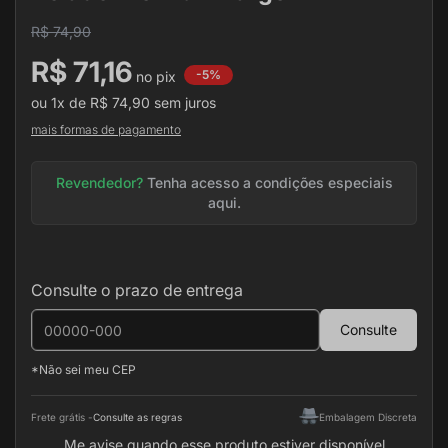
de
R$ 74,90
imagens
R$ 71,16
-5%
ou
1x
de
R$ 74,90
sem juros
mais formas de pagamento
Revendedor?
Tenha acesso a condições especiais
aqui.
Consulte o prazo de entrega
Consulte
*Não sei meu CEP
Frete grátis -
Consulte as regras
Embalagem Discreta
Me avise quando esse produto estiver disponível