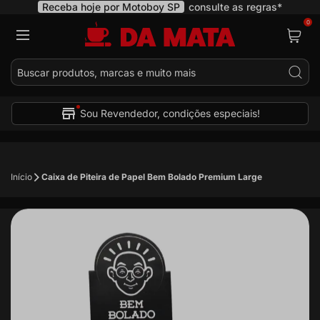
Receba hoje por Motoboy SP
consulte as regras*
0
Pes
Sou Revendedor, condições especiais!
Início
Caixa de Piteira de Papel Bem Bolado Premium Large
Pular
para
o
final
da
Galeria
de
imagens