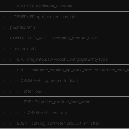
· · · OBSERVER:persistent_customer
· · · OBSERVER:egoi_conversions_init
· · postdispatch
· · CONTROLLER_ACTION:catalog_product_view
· · · action_body
· · · · EAV: Magento\Eav\Model\Config::getEntityType
· · · · EVENT:magento_catalog_api_data_productinterface_load_a
· · · · · OBSERVER:legacy_model_load
· · · · · · after_load
· · · · · · EVENT:catalog_product_load_after
· · · · · · · OBSERVER:inventory
· · · · EVENT:catalog_controller_product_init_after