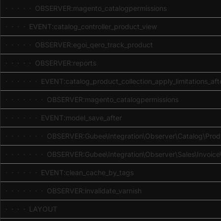
· · · · · OBSERVER:magento_catalogpermissions
· · · · EVENT:catalog_controller_product_view
· · · · · OBSERVER:egoi_qero_track_product
· · · · · OBSERVER:reports
· · · · · · EVENT:catalog_product_collection_apply_limitations_aft
· · · · · · · OBSERVER:magento_catalogpermissions
· · · · · · EVENT:model_save_after
· · · · · · · OBSERVER:Gubee\Integration\Observer\Catalog\Produ
· · · · · · · OBSERVER:Gubee\Integration\Observer\Sales\Invoice
· · · · · · EVENT:clean_cache_by_tags
· · · · · · · OBSERVER:invalidate_varnish
· · · · LAYOUT