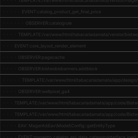
· · · · TEMPLATE:/var/www/html/tabacariadamata/vendor/magent
· · · · · EVENT:catalog_product_get_final_price
· · · · · · OBSERVER:catalogrule
· · · · TEMPLATE:/var/www/html/tabacariadamata/vendor/bistwob
· · · EVENT:core_layout_render_element
· · · · OBSERVER:pagecache
· · · · OBSERVER:bistwobisbanners.addblock
· · · · · TEMPLATE:/var/www/html/tabacariadamata/app/design/fr
· · · · OBSERVER:weltpixel_ga4
· · · TEMPLATE:/var/www/html/tabacariadamata/app/code/Bistwo
· · · TEMPLATE:/var/www/html/tabacariadamata/app/code/Bistwo
· · · · EAV: Magento\Eav\Model\Config::getEntityType
· · · · EVENT:magento_catalog_api_data_categoryinterface_load_