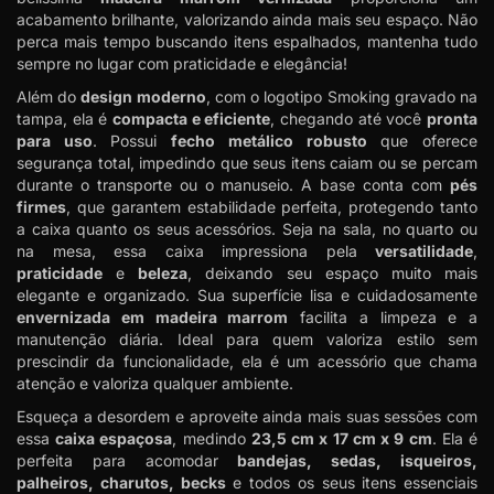
acabamento brilhante, valorizando ainda mais seu espaço. Não
perca mais tempo buscando itens espalhados, mantenha tudo
sempre no lugar com praticidade e elegância!
Além do
design moderno
, com o logotipo Smoking gravado na
tampa, ela é
compacta e eficiente
, chegando até você
pronta
para uso
. Possui
fecho metálico robusto
que oferece
segurança total, impedindo que seus itens caiam ou se percam
durante o transporte ou o manuseio. A base conta com
pés
firmes
, que garantem estabilidade perfeita, protegendo tanto
a caixa quanto os seus acessórios. Seja na sala, no quarto ou
na mesa, essa caixa impressiona pela
versatilidade
,
praticidade
e
beleza
, deixando seu espaço muito mais
elegante e organizado. Sua superfície lisa e cuidadosamente
envernizada em madeira marrom
facilita a limpeza e a
manutenção diária. Ideal para quem valoriza estilo sem
prescindir da funcionalidade, ela é um acessório que chama
atenção e valoriza qualquer ambiente.
Esqueça a desordem e aproveite ainda mais suas sessões com
essa
caixa espaçosa
, medindo
23,5 cm x 17 cm x 9 cm
. Ela é
perfeita para acomodar
bandejas, sedas, isqueiros,
palheiros, charutos, becks
e todos os seus itens essenciais