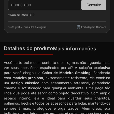
Consulte
*Não sei meu CEP
Frete grátis -
Consulte as regras
Embalagem Discreta
Detalhes do produto
Mais informações
Você curte bolar com conforto e estilo, mas não aguenta mais
ver seus acessórios espalhados por aí? A solução
exclusiva
para você chegou: a
Caixa de Madeira Smoking
! Fabricada
com
madeira preciosa
, extremamente resistente, ela combina
um
design clássico
com acabamento artesanal, garantindo
charme e sofisticação para qualquer ambiente. Uma peça tão
linda que pode até servir como objeto decorativo! Com amplo
espaço interno, ela é ideal para guardar seus charutos,
palheiros, becks e todos os acessórios para bolar, mantendo-os
sempre à mão, protegidos e organizados. Além disso, sua
belíssima
madeira marrom vernizada
proporciona um