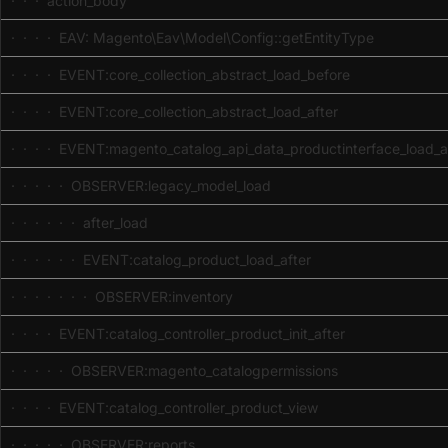
· · · action_body
· · · · EAV: Magento\Eav\Model\Config::getEntityType
· · · · EVENT:core_collection_abstract_load_before
· · · · EVENT:core_collection_abstract_load_after
· · · · EVENT:magento_catalog_api_data_productinterface_load_a
· · · · · OBSERVER:legacy_model_load
· · · · · · after_load
· · · · · · EVENT:catalog_product_load_after
· · · · · · · OBSERVER:inventory
· · · · EVENT:catalog_controller_product_init_after
· · · · · OBSERVER:magento_catalogpermissions
· · · · EVENT:catalog_controller_product_view
· · · · · OBSERVER:reports