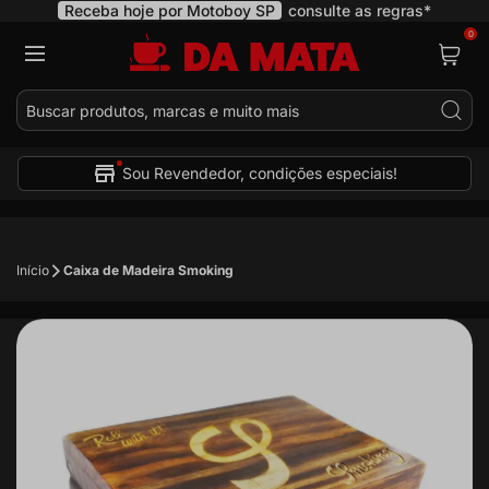
Receba hoje por Motoboy SP
consulte as regras*
0
Pes
Sou Revendedor, condições especiais!
Início
Caixa de Madeira Smoking
Pular
para
o
final
da
Galeria
de
imagens