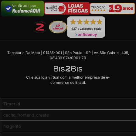
Verificada por
537 avaliações reais
Tabacaria Da Mata | 01435-001 | São Paulo - SP | Av. São Gabriel, 435,
08.430.074/0001-70
Crie sua loja virtual
com a melhor empresa de e-
commerce do Brasil.
Code
Timer Id
Profiler
(Memory
cache_frontend_create
usage:
real
magento
-