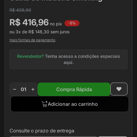
de
R$ 438,90
imagens
R$ 416,96
-5%
ou
3x
de
R$ 146,30
sem juros
mais formas de pagamento
Revendedor?
Tenha acesso a condições especiais
aqui.
Compra Rápida
Adicionar ao carrinho
Consulte o prazo de entrega