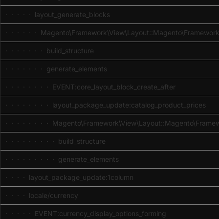
· · · · · layout_generate_blocks
· · · · · · Magento\Framework\View\Layout::Magento\Framework
· · · · · · · build_structure
· · · · · · · generate_elements
· · · · · · · · EVENT:core_layout_block_create_after
· · · · · · · · layout_package_update:catalog_product_prices
· · · · · · · · Magento\Framework\View\Layout::Magento\Frame
· · · · · · · · · build_structure
· · · · · · · · · generate_elements
· · · · layout_package_update:1column
· · · · locale/currency
· · · · · EVENT:currency_display_options_forming