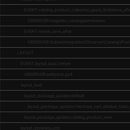
· · · · · · EVENT:catalog_product_collection_apply_limitations_aft
· · · · · · · OBSERVER:magento_catalogpermissions
· · · · · · EVENT:model_save_after
· · · · · · · OBSERVER:Gubee\Integration\Observer\Catalog\Produ
· · · · LAYOUT
· · · · · EVENT:layout_load_before
· · · · · · OBSERVER:weltpixel_ga4
· · · · · layout_load
· · · · · · layout_package_update:default
· · · · · · · layout_package_update:checkout_cart_sidebar_total_
· · · · · · layout_package_update:catalog_product_view
· · · · · layout_generate_xml