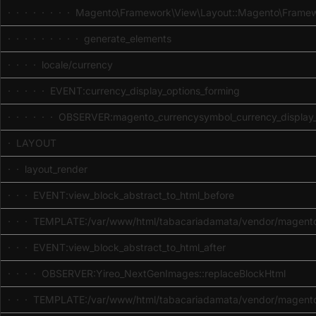
· · · · · · · · Magento\Framework\View\Layout::Magento\Frame
· · · · · · · · · generate_elements
· · · · locale/currency
· · · · · EVENT:currency_display_options_forming
· · · · · · OBSERVER:magento_currencysymbol_currency_display_
· LAYOUT
· · layout_render
· · · EVENT:view_block_abstract_to_html_before
· · · TEMPLATE:/var/www/html/tabacariadamata/vendor/magento/
· · · EVENT:view_block_abstract_to_html_after
· · · · OBSERVER:Yireo_NextGenImages::replaceBlockHtml
· · · TEMPLATE:/var/www/html/tabacariadamata/vendor/magento/