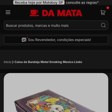
Receba hoje por Motoboy SP
consulte as regras*
0
Pes
Sou Revendedor, condições especiais!
Início
Caixa de Bandeja Metal Smoking Mexico Lindo
Pular
para
o
final
da
Galeria
de
imagens