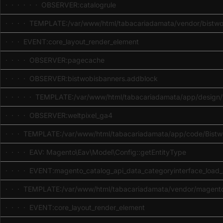
· · · · · · OBSERVER:catalogrule
· · · · TEMPLATE:/var/www/html/tabacariadamata/vendor/bistwob
· · · EVENT:core_layout_render_element
· · · · OBSERVER:pagecache
· · · · OBSERVER:bistwobisbanners.addblock
· · · · · TEMPLATE:/var/www/html/tabacariadamata/app/design/fr
· · · · OBSERVER:weltpixel_ga4
· · · TEMPLATE:/var/www/html/tabacariadamata/app/code/Bistwo
· · · · EAV: Magento\Eav\Model\Config::getEntityType
· · · · EVENT:magento_catalog_api_data_categoryinterface_load_
· · · TEMPLATE:/var/www/html/tabacariadamata/vendor/magento
· · · · EVENT:core_layout_render_element