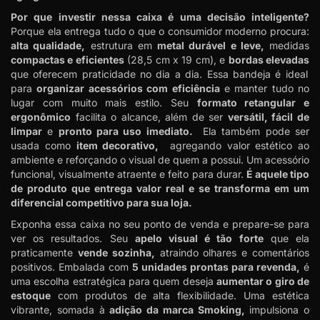
Por que investir nessa caixa é uma decisão inteligente?
Porque ela entrega tudo o que o consumidor moderno procura:
alta qualidade,
estrutura em
metal durável e leve,
medidas
compactas e eficientes
(28,5 cm x 19 cm), e
bordas elevadas
que oferecem praticidade no dia a dia. Essa bandeja é ideal
para
organizar acessórios com eficiência
e manter tudo no
lugar com muito mais estilo. Seu
formato retangular e
ergonômico
facilita o alcance, além de ser
versátil,
fácil de
limpar
e
pronto para uso imediato.
Ela também pode ser
usada como
item decorativo,
agregando valor estético ao
ambiente e reforçando o visual de quem a possui. Um acessório
funcional, visualmente atraente e feito para durar.
É aquele tipo
de produto que entrega valor real e se transforma em um
diferencial competitivo para sua loja.
Exponha essa caixa no seu ponto de venda e prepare-se para
ver os resultados. Seu
apelo visual é tão forte
que ela
praticamente
vende sozinha,
atraindo olhares e comentários
positivos. Embalada com
5 unidades prontas para revenda,
é
uma escolha estratégica para quem deseja
aumentar o giro de
estoque
com produtos de alta flexibilidade. Uma estética
vibrante, somada à
adição da marca Smoking,
impulsiona o