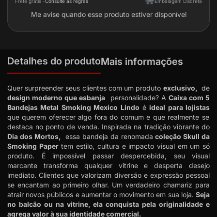
Frete grátis -
Consulte as regras
Embalagem Discreta
Me avise quando esse produto estiver disponível
Detalhes do produto
Mais informações
Quer surpreender seus clientes com um produto
exclusivo,
de
design moderno que esbanja
personalidade? A
Caixa com 5
Bandejas Metal Smoking Mexico Lindo
é
ideal para lojistas
que querem oferecer algo fora do comum e que realmente se
destaca no ponto de venda. Inspirada na tradição vibrante do
Dia dos Mortos,
essa bandeja da renomada
coleção Skull da
Smoking Paper
tem estilo, cultura e impacto visual em um só
produto. É impossível passar despercebida, seu visual
marcante transforma qualquer vitrine e desperta desejo
imediato. Clientes que valorizam diversão e expressão pessoal
se encantam ao primeiro olhar. Um verdadeiro chamariz para
atrair novos públicos e aumentar o movimento em sua loja.
Seja
no balcão ou na vitrine, ela conquista pela originalidade e
agrega valor à sua identidade comercial.