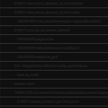
· · · · EVENT:view_block_abstract_to_html_before
· · · · EVENT:view_block_abstract_to_html_after
· · · · · OBSERVER:Yireo_NextGenImages::replaceBlockHtml
· · · · EVENT:core_layout_render_element
· · · · · OBSERVER:pagecache
· · · · · OBSERVER:bistwobisbanners.addblock
· · · · · OBSERVER:weltpixel_ga4
· · · · EAV: Magento\Eav\Model\Config::getAttribute
· · · · · load_by_code
· · · · session_start
· · · · TEMPLATE:/var/www/html/tabacariadamata/vendor/magent
· · · · · EVENT:catalog_product_get_final_price