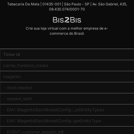
Tabacaria Da Mata | 01435-001 | São Paulo - SP | Av. São Gabriel, 435,
08.430.074/0001-70
Crie sua loja virtual
com a melhor empresa de e-
commerce do Brasil.
Code
Timer Id
Profiler
(Memory
cache_frontend_create
usage:
real
magento
-
2097152,
· store.resolve
emalloc
· session_start
-
35564936)
· EAV: Magento\Eav\Model\Config::_initEntityTypes
· EAV: Magento\Eav\Model\Config::getEntityType
· EVENT:customer_session_init