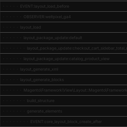
· · · · · EVENT:layout_load_before
· · · · · · OBSERVER:weltpixel_ga4
· · · · · layout_load
· · · · · · layout_package_update:default
· · · · · · · layout_package_update:checkout_cart_sidebar_total_
· · · · · · layout_package_update:catalog_product_view
· · · · · layout_generate_xml
· · · · · layout_generate_blocks
· · · · · · Magento\Framework\View\Layout::Magento\Framework
· · · · · · · build_structure
· · · · · · · generate_elements
· · · · · · · · EVENT:core_layout_block_create_after