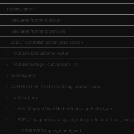
· routers_match
· · load_area:frontend.design
· · load_area:frontend.translate
· · EVENT:controller_action_predispatch
· · · OBSERVER:customer_visitor
· · · OBSERVER:egoi_conversions_init
· · postdispatch
· · CONTROLLER_ACTION:catalog_product_view
· · · action_body
· · · · EAV: Magento\Eav\Model\Config::getEntityType
· · · · EVENT:magento_catalog_api_data_productinterface_load_a
· · · · · OBSERVER:legacy_model_load