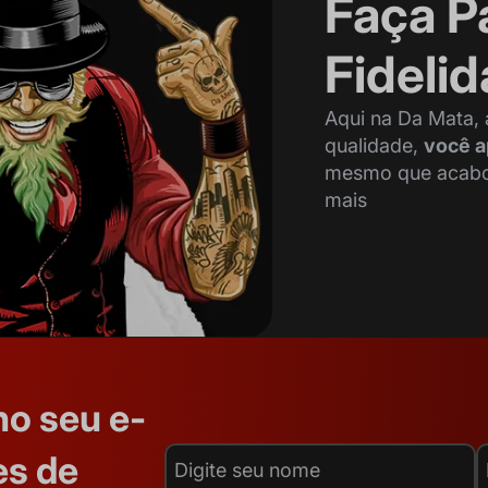
Faça P
Fideli
Aqui na Da Mata,
qualidade,
você a
mesmo que acabou 
mais
no seu e-
es de