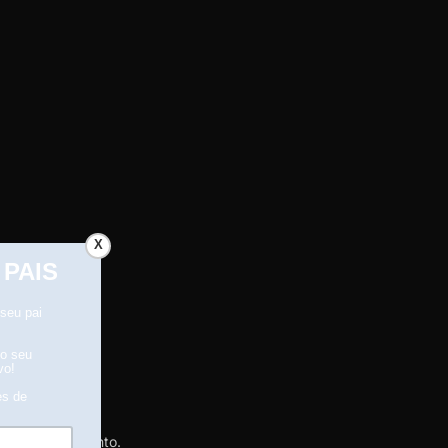
X
te de recebimento.