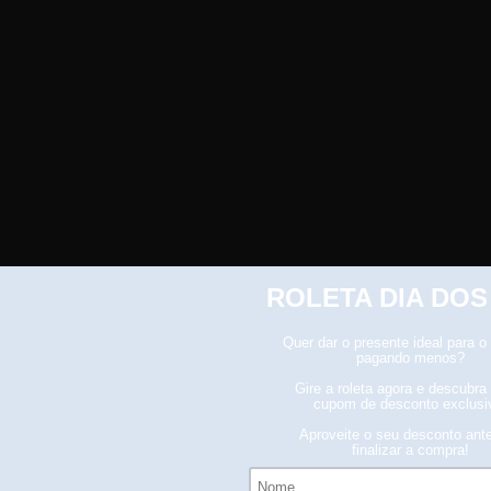
sofrer pequenas alterações
ões na coloração.
to da mercadoria, caso haja alguma avaria não assinar o comprovan