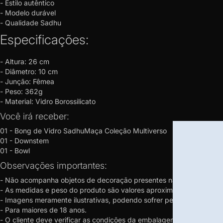
- Estilo autêntico
- Modelo durável
- Qualidade Sadhu
Especificações:
- Altura: 26 cm
- Diâmetro: 10 cm
- Junção: Fêmea
- Peso: 362g
- Material: Vidro Borossilicato
Você irá receber:
01 - Bong de Vidro SadhuMaça Coleção Multiverso
01 - Downstem
01 - Bowl
Observações importantes:
- Não acompanha objetos de decoração presentes na imagem.
- As medidas e peso do produto são valores aproximados, podendo 
- Imagens meramente ilustrativas, podendo sofrer pequenas alteraç
- Para maiores de 18 anos.
- O cliente deve verificar as condições da embalagem no recebimen