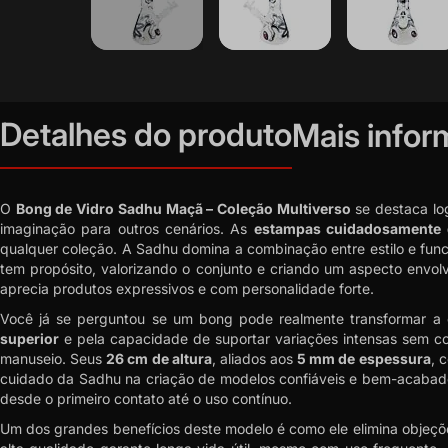
Saltar
para
o
Detalhes do produto
Mais info
início
da
Galeria
de
O
Bong de Vidro Sadhu Maçã – Coleção Multiverso
se destaca log
imagens
imaginação para outros cenários. As
estampas cuidadosamente 
qualquer coleção. A Sadhu domina a combinação entre estilo e fun
tem propósito, valorizando o conjunto e criando um aspecto envo
aprecia produtos expressivos e com personalidade forte.
Você já se perguntou se um bong pode realmente transformar a 
superior
e pela capacidade de suportar variações intensas sem c
manuseio. Seus
26 cm de altura
, aliados aos
5 mm de espessura
, 
cuidado da Sadhu na criação de modelos confiáveis e bem-acabados
desde o primeiro contato até o uso contínuo.
Um dos grandes benefícios deste modelo é como ele elimina objeções