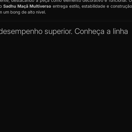
biente, destacando a peça como elemento decorativo e funcional. O
 o
Sadhu Maçã Multiverso
entrega estilo, estabilidade e construçã
 um bong de alto nível.
 desempenho superior.
Conheça a linha