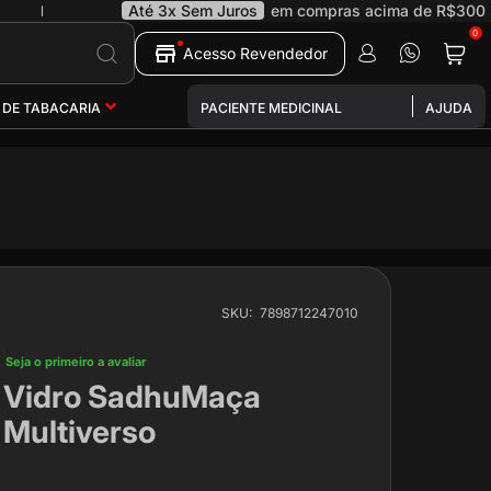
Até 3x Sem Juros
em compras acima de R$300
|
0
Pesquisa
Acesso Revendedor
 DE TABACARIA
PACIENTE MEDICINAL
AJUDA
SKU
7898712247010
Seja o primeiro a avaliar
 Vidro SadhuMaça
 Multiverso