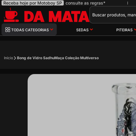
Receba hoje por Motoboy SP
consulte as regras*
|
Pesquisa
TODAS CATEGORIAS
SEDAS
PITEIRAS
Início
Bong de Vidro SadhuMaça Coleção Multiverso
Pular
para
o
final
da
Galeria
de
imagens