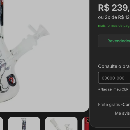
R$ 239
ou
2x
de
R$ 12
mais formas de pa
Revendedo
Consulte o pra
*Não sei meu CEP
Frete grátis -
Con
Me avis