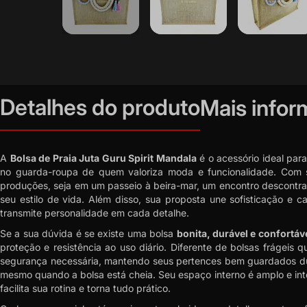
Saltar
para
o
início
Detalhes do produto
Mais info
da
Galeria
de
imagens
A
Bolsa de Praia Juta Guru Spirit Mandala
é o acessório ideal par
no guarda-roupa de quem valoriza moda e funcionalidade. Com se
produções, seja em um passeio à beira-mar, um encontro descontraí
seu estilo de vida. Além disso, sua proposta une sofisticação 
transmite personalidade em cada detalhe.
Se a sua dúvida é se existe uma bolsa
bonita, durável e confortáv
proteção e resistência ao uso diário. Diferente de bolsas frágei
segurança necessária, mantendo seus pertences bem guardados du
mesmo quando a bolsa está cheia. Seu espaço interno é amplo e intel
facilita sua rotina e torna tudo prático.