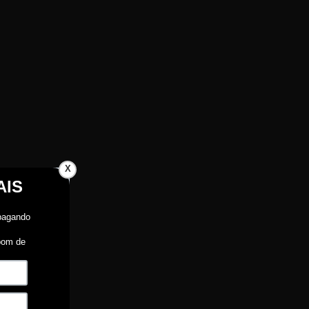
X
 recebimento.