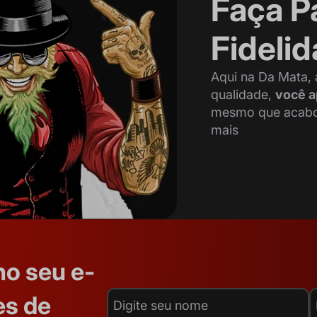
Faça P
Fideli
Aqui na Da Mata,
qualidade,
você a
mesmo que acabou 
mais
no seu e-
es de