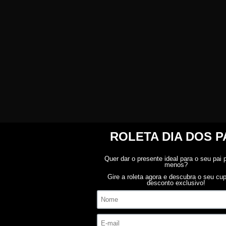
ões na coloração.
da embalagem, caso haja alguma avaria não assine o comprovante de
Este produto ainda não tem avaliações