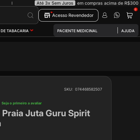
Até 3x Sem Juros
em compras acima de R$300
|
0
Pesquisa
Acesso Revendedor
 DE TABACARIA
PACIENTE MEDICINAL
AJUDA
SKU
074468582507
Seja o primeiro a avaliar
 Praia Juta Guru Spirit
a