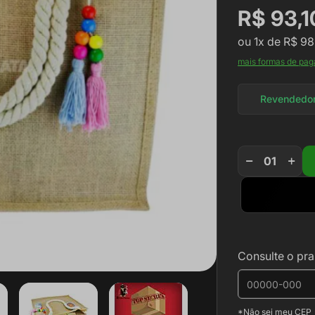
R$ 93,1
ou
1x
de
R$ 98
mais formas de pa
Revendedo
Consulte o pra
*Não sei meu CEP