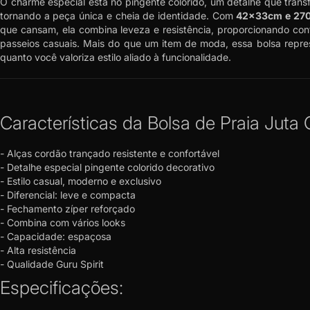
O charme especial está no pingente colorido, um detalhe que transfo
tornando a peça única e cheia de identidade. Com
42x33cm e 270
que cansam, ela combina leveza e resistência, proporcionando conf
passeios casuais. Mais do que um item de moda, essa bolsa repres
quanto você valoriza estilo aliado à funcionalidade.
Características da Bolsa de Praia Juta 
- Alças cordão trançado resistente e confortável
- Detalhe especial pingente colorido decorativo
- Estilo casual, moderno e exclusivo
- Diferencial: leve e compacta
- Fechamento zíper reforçado
- Combina com vários looks
- Capacidade: espaçosa
- Alta resistência
- Qualidade Guru Spirit
Especificações: