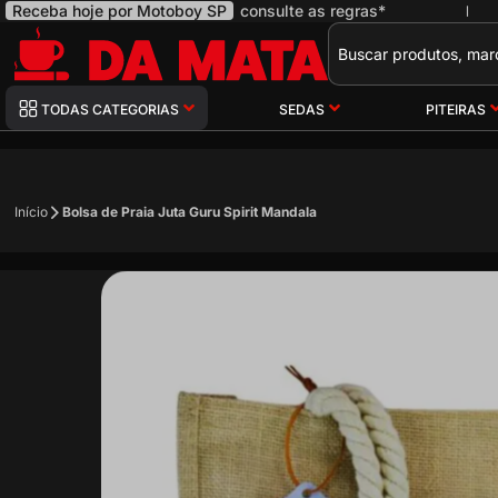
Receba hoje por Motoboy SP
consulte as regras*
|
Pesquisa
TODAS CATEGORIAS
SEDAS
PITEIRAS
Início
Bolsa de Praia Juta Guru Spirit Mandala
Pular
para
o
final
da
Galeria
de
imagens