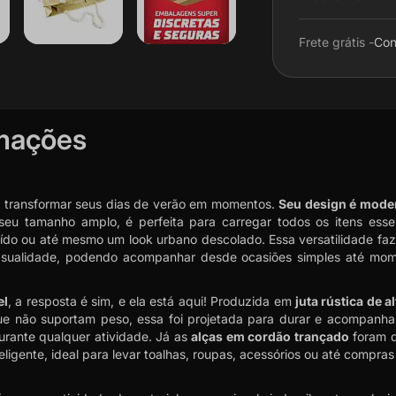
Frete grátis -
Con
rmações
a transformar seus dias de verão em momentos.
Seu design é mode
u tamanho amplo, é perfeita para carregar todos os itens essen
do ou até mesmo um look urbano descolado. Essa versatilidade faz 
e casualidade, podendo acompanhar desde ocasiões simples até m
el
, a resposta é sim, e ela está aqui! Produzida em
juta rústica de a
s que não suportam peso, essa foi projetada para durar e acompanh
rante qualquer atividade. Já as
alças em cordão trançado
foram d
igente, ideal para levar toalhas, roupas, acessórios ou até compras